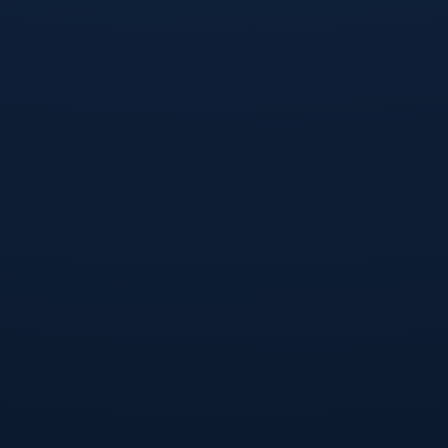
在深入讨论攻略和技巧之前,首先要弄清楚世界杯软件下注的运作逻
辑。目前主流的足球下注软件多通过线上平台提供赛事列表、赔率展示、
盘口变动、实时数据和结算系统,表面看是“选择结果 下注 等待赛果”,实质
上是一套概率博弈系统。赔率并不是随意给出的数字,背后综合了球队实
力、伤停情况、资金流向和模型评估,平台会通过调整赔率和盘口,尽量让
双方投注资金趋于平衡,以确保长期收益。因此,玩家如果只把软件当作“押
大小”的工具,而忽视其规则和概率属性,常常会在连败中陷入追注陷阱。
选择平台与软件 安全与功能同等重要
讨论世界杯软件下注攻略时,第一步永远是平台选择。合规、安全的
平台不仅意味着资金出入有保障,更重要的是依赖可靠的赔率源与数据接
口,避免恶意改单、异常封号等风险。挑选时可以重点关注几项指标 一是
资质与口碑,查看是否具有相关牌照、是否支持实名认证和多重验证 二是
赔率稳定性,正规平台各项赔率一般与国际主流指数接近,如果某软件长期
明显偏离,往往意味着风险 三是功能完整度,例如是否提供赛前深度数据、
实时技术统计、盘口走势图等,这些功能直接关系到你能否系统分析比
赛。切记不要被夸张的返点、返利诱惑,此类噱头本身就是以高风险为代