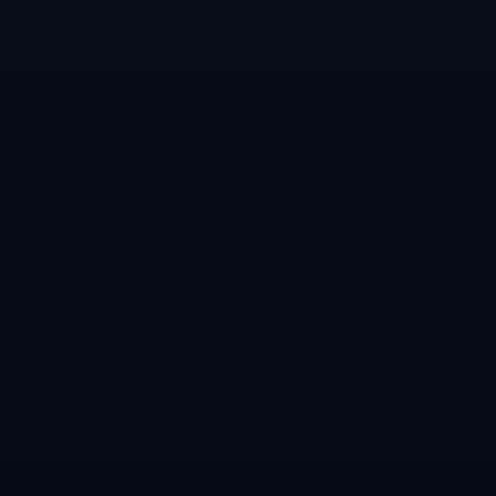
组合玩法与风险控制 不要被高赔率迷惑
世界杯软件下注中常见的还有串关组合玩法,例如两场或多场比赛同