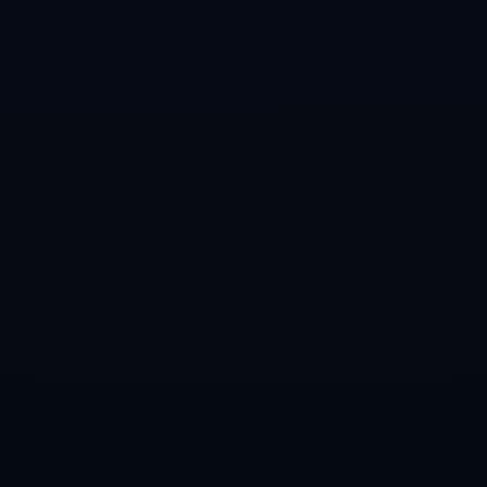
时预测,以提高赔率。组合投注看似能通过小额博取高回报,但本质上是在
叠加不确定性。如果没有做好风险控制,很容易在“差一点全中”的遗憾中
不断加大投入。更稳健的做法是,把串关视作资金中的高风险小比例区,单
注金额应低于单场下注,并控制场次数量,通常不建议超过三场。同时,在选
择比赛时尽量避免那种你“只是感觉差不多”的对局,只纳入你有较充分数
据分析支撑的场次。通过这种方式,即便偶尔命中高赔率,也不会让你在潜
在连败中损失过大。
综合来看,真正有效的世界杯软件下注攻略,并不是掌握某几个“秘技”,
而是在平台选择、赔率解读、数据分析、资金管理与心态控制之间找到平
衡,以理性决策替代情绪冲动,在漫长赛程中追求稳定而非一夜暴富。
上一篇：世界杯最新投注攻略与技巧分享
下一篇：最新世界杯足球直播时间表全解析