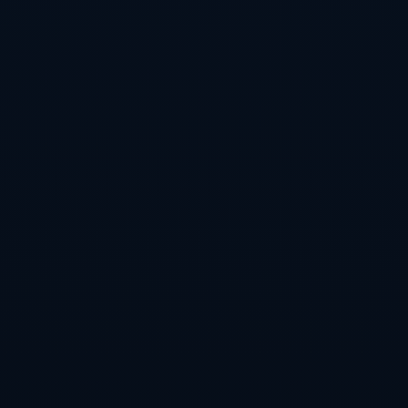
案例分析 如何在复杂局面中做出选择
以某届世界杯小组赛一场焦点战为例,传统强队S对阵状态上升的黑马