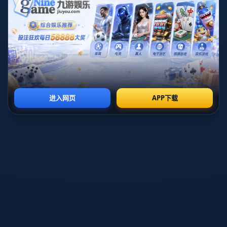
基础认知 读懂世界杯软件下注的运作逻辑