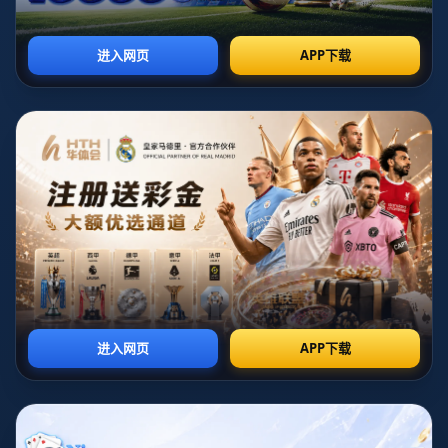
每到世界杯周期,各类软件下注平台就会异常火热,从赛前数据分析、
赔率变动到实时盘口,信息铺天盖地,真正能从中获利并不容易。很多新手
以为掌握几条“内幕消息”或盲目相信所谓“稳赢方案”就能轻松盈利,结果却
在密集的赛程和复杂的盘口中迷失方向。想在世界杯软件下注中站稳脚
跟,关键不在“神秘情报”,而在于对规则、数据和心态的系统理解,并结合合
规平台,形成一套相对稳定的决策模式。