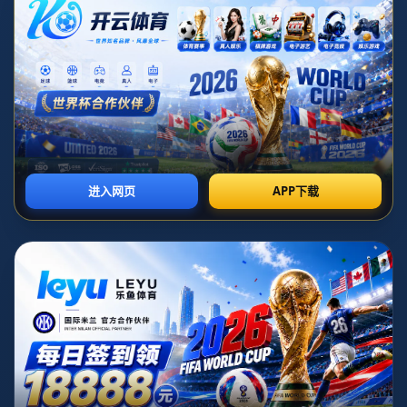
状态如何，二就是最新世界杯足球直播时间表到底怎么安排。谁也不想在
加班路上才发现错过了绝杀，或者因为时差把半夜黄金大战看成了重播。
正因如此，一份清晰易懂又实用的时间表解析，就成了观赛季的“作战地
图”。本文将围绕赛程结构、直播平台、时差换算以及追更策略，对直播
时间安排做一次系统梳理，帮助你在繁忙的生活节奏中，依然看全重点对
决，不错过每一场高能瞬间。
世界杯整体赛程结构与时间分布概览
理解世界杯直播时间表，首先要从整体赛程结构入手。通常而言，世
界杯可以拆解为三个阶段 小组赛 淘汰赛 决赛阶段。小组赛阶段由于参赛
球队众多，赛程密集，而且一天多场比赛交替进行，是直播时间表中最
“拥挤”的部分。白天与夜间会穿插安排多场对决，形成类似“午场 晚场 深
夜场”的连续直播带。淘汰赛开始后，比赛场次减少但含金量提升，多数
平台会将黄金时段留给关键对决，时间表从“密集排布”转向“重磅聚焦”。
到了半决赛和决赛阶段，直播时间往往更加固定，通常会安排在东道主当
地的晚间黄金时间，从而方便全球多时区同步观看。理解这一大致规律，
可以帮助球迷提前预估每日的观赛节奏，即便暂时拿不到完整时间表，也