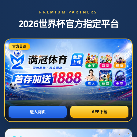
024-5773126
当前位置：
主页
>
新闻中心
最新世界杯足球直播时间表全解析
时间：2026-07-11T22:58:56+08:00
来源：必威体育
最新世界杯足球直播时间表全解析指南
每一届世界杯到来之前，球迷最关心的两件事，一是自己支持的球队