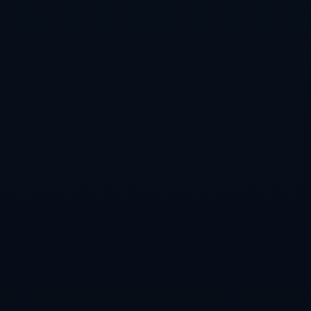
运用多终端与回放功能完善直播时间安排
在解读最新直播时间表时，很多人往往忽视一个关键维度 那就是多
终端与回放功能的存在。现代转播平台大多提供电视 电脑 手机 平板多屏
同步观看能力，这意味着你不一定非要在固定地点按时守候。例如，如果
某场比赛安排在工作日晚间但你仍在通勤路上，可以先通过移动端接入直
播信号，回到家后再切换到大屏继续观看。部分平台还提供开球后一定时
间内的“追赶直播”功能，也就是从比赛开始时回看，并在中途通过倍速追
平实时进度。对于深夜档比赛，则可以利用次日的完整版回放或高光集
锦，将注意力集中在含金量最高的几十分钟。理解并合理利用这些延展功
能，能大幅减轻“必须按直播时间表一分不差守候”的心理压力，让时间表
变成灵活安排的参考，而不是约束。