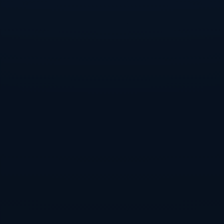
将有关他们的每一场直播时间单独摘出来 做一张自己的“主队赛程表”；
其次浏览整体时间表，在小组赛中挑选出几场强强对话与潜在冷门大战，
用加粗或颜色标记，形成“高级别观赛清单”；最后根据自己的作息情况安
排优先级 例如工作日只看晚间开球的比赛，周末再考虑夜间或凌晨档。
通过这一过程，你会发现原本庞杂的最新世界杯足球直播时间表被转化为
一份结构清晰、紧贴生活节奏的个人指南，既保证了观赛体验，又不会让
世界杯完全打乱你的日常节奏。
经典案例分析如何用时间表提升观赛体验
以往多届世界杯中，不少资深球迷已经逐渐摸索出一套依赖时间表优
化观赛的经验。以一位办公族球迷的做法为例 在获取完整直播时间表
后，他首先用电子表格将所有比赛按北京时间排序，并添加三列备注 主
队关注度 对阵看点和观赛优先级。对自己热爱的球队比赛一律标为最高
优先级，并设置手机日历提醒；对于豪门对决则标为中高优先，并在社交
群里约上几位球友线下或线上共同观赛；至于部分实力差距较大的比赛，
他会选择只看集锦和战报，从而腾出时间休息。更重要的是，他每一周都
会根据工作排班和家庭计划，动态调整接下来七日内的观赛清单。这个看