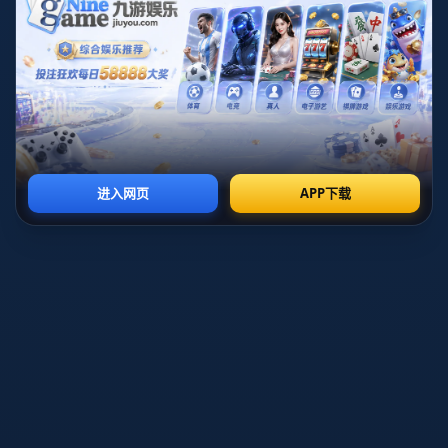
淘汰赛阶段时间表的重点化趋势
小组赛尘埃落定后，淘汰赛的直播时间表整体呈现出一种节奏放缓
强度提升的趋势。由于场次减少，一天往往只安排一到两场比赛，而每一
场都将直接决定晋级去留。多数赛事运营方会将淘汰赛安排在本地时间的
夜间黄金档，确保现场氛围和全球收视率双赢。对于关注最新时间表的观