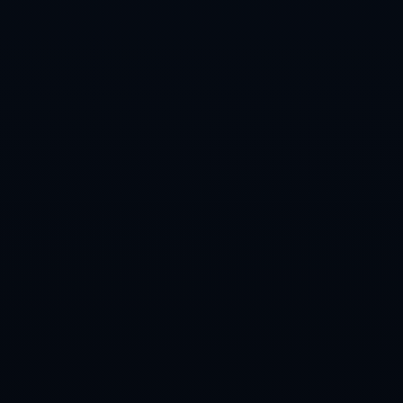
上一篇：“世界杯软件下注攻略与技巧全解析”
下一篇：如何玩转世界杯投注竞猜，轻松赢大奖
{Copyright 2024
BETWAY必威 - 必威体育官方网站
All Rights by
必威体育