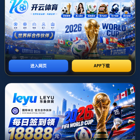
雷特破门，创造历史首球！**
在2023年的女足世界杯小组赛中，葡萄牙队以2-0击败越南队，创造
史诗性的瞬间。这场比赛不仅为葡萄牙带来了世界杯小组赛胜利，更重要
的是，这支球队迎来了历史性的首个世界杯进球。尤其是**恩卡尔纳桑**
和**纳萨雷特**的双双破门，不仅重振了球队士气，也让葡萄牙女足在历
史舞台上大放异彩。这场比赛为女足世界杯带来了更多看点，也让全球球
迷对葡萄牙女足的未来充满期待。
### **葡萄牙首战挑战，恩卡尔纳桑为历史写下首笔**
小组赛对阵越南队，是葡萄牙女足的一场关键比赛。在此前的多届女
足世界杯中，葡萄牙队未能进入正赛，缺乏国际大赛经验的她们面对新赛
季的每一场比赛，都将是历史的书写。一开场，葡萄牙就展现了高度的团
结与进攻性，第7分钟，**恩卡尔纳桑**抓住一次禁区内的机会，凌空抽
射命中球门左下角，为葡萄牙女足打入队史上在世界杯的首粒进球！
这一进球意义非凡，它不仅为球队注入信心，也成为球队与球迷共同
铭记的历史性时刻。正如赛后葡萄牙主教练所说，这一球背后凝聚了多年
的拼搏与希望。**恩卡尔纳桑**作为队内当红射手，不负众望，用自己的