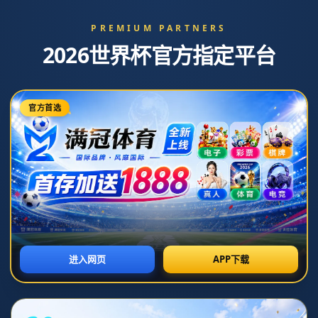
024-5773126
当前位置：
主页
>
新闻中心
2023女足世界杯小組賽葡萄牙2-0越南 恩卡爾納桑
納薩雷特破門！葡萄牙獲杯賽有史以來首個進球！.
时间：2026-07-11T22:58:56+08:00
来源：必威体育
**2023女足世界杯小组赛：葡萄牙2-0战胜越南，恩卡尔纳桑与纳萨