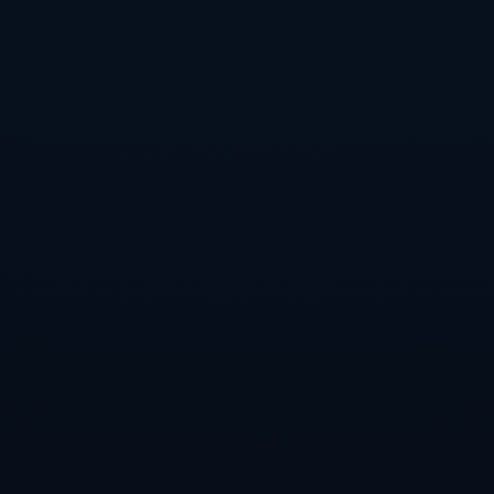
作为亚洲球队代表，越南女足的世界杯表现值得分析。虽然他们在预
选赛中展现了强劲的竞争力，但在面对像葡萄牙这样的欧洲队伍时，仍表
现出经验和战术上的不足。越南的整体战术偏向保守，在与强队的较量
中，防守体系问题较为突出。从本场比赛可以看到，球队在应对高强度进
攻和把握反击机会时还有很大的提升空间。
然而，越南队的努力同样值得尊重。本届世界杯是他们的重要历程，
即便未能获胜，相信这一经验会为他们未来的成长奠定基础。
---