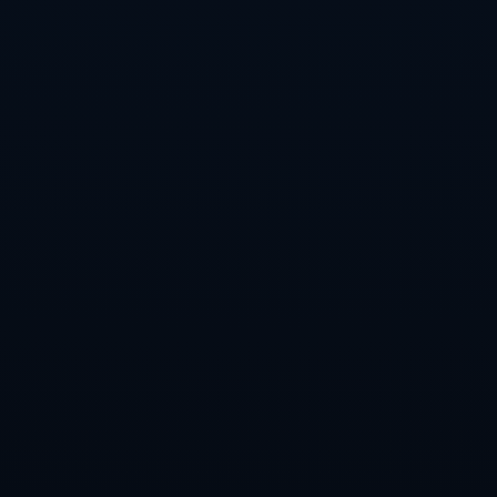
本场比赛的胜利对葡萄牙的意义深远。从**恩卡尔纳桑的历史性首球
**到**纳萨雷特稳稳锁定胜局**，这不仅仅是一场2-0的胜利，更是球队
从黑马成长为未来潜力股的重要征兆。未来的赛场，葡萄牙能否续写辉
煌，值得全球球迷期待！
上一篇：馬競門將奧布拉克談頸部傷病之苦：我必須相信一切都會好起
{Copyright 2024
BETWAY必威 - 必威体育官方网站
All Rights by
必威体育