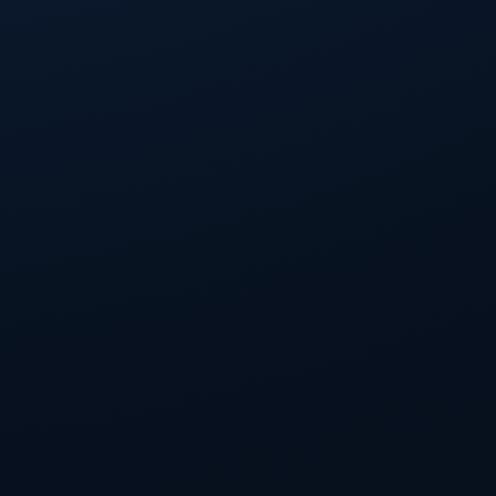
及全队的协同奋战，彻底改写了比赛的走向。本文将为您详细剖析
力与不俗的得分能力。他的每一次进攻都充满了侵略性，不仅通过有效