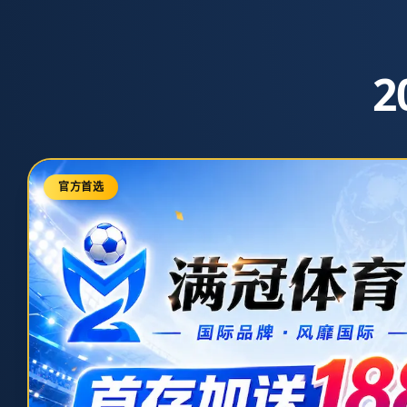
024-5773126
网站首页
关于我们
产品中心