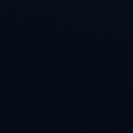
尽管湖人未能取胜，但安东尼·戴维斯，即人称“**浓眉哥*
湖人未能赢得比赛，但浓眉哥的**稳定表现**依然值得称道。
**克内克特的突破**
除了亚历山大，克内克特也是雷霆此次胜利的重要功臣。他贡
分担亚历山大的压力。在比赛中，他展示出的冷静与果敢，成为令
**雷霆团队的顽强精神**