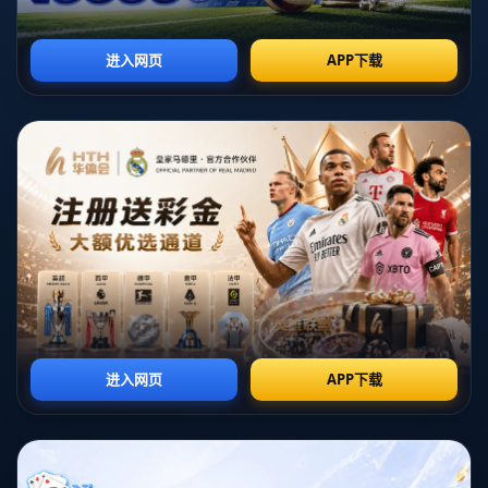
在摩纳哥，姆巴佩迅速崭露头角，成为全欧最炙手可热的新星之一。
2016-17赛季，他帮助摩纳哥赢得了法甲冠军，并一路闯进欧洲冠军联赛
四强。这段时期，他的表现吸引了众多顶级俱乐部的关注。
2017年夏天，**巴黎圣日尔曼以破纪录的转会费签下了这位年轻的法
国天才**。加盟大巴黎后，姆巴佩与内马尔和卡瓦尼组成了梦幻三叉戟，
一次次在球场上演经典对决。他在俱乐部的出色表现，不仅帮助巴黎圣日
尔曼多次获得法甲冠军，也使他个人荣耀阵列不断增加。
**三、国际赛场的辉煌**
**2018年俄罗斯世界杯**，姆巴佩的名字响彻全球。他以19岁的年轻