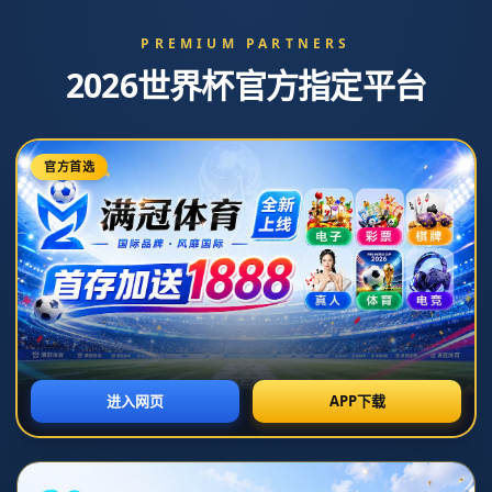
024-5773126
当前位置：
主页
>
新闻中心
姆巴佩個人資料介紹.
时间：2026-07-11T22:58:56+08:00
来源：必威体育
**姆巴佩个人资料介绍：从天才少年到绿茵巨星**
在现代足球赛场上，许多球员以卓越的技巧和超凡的能力成为家喻户