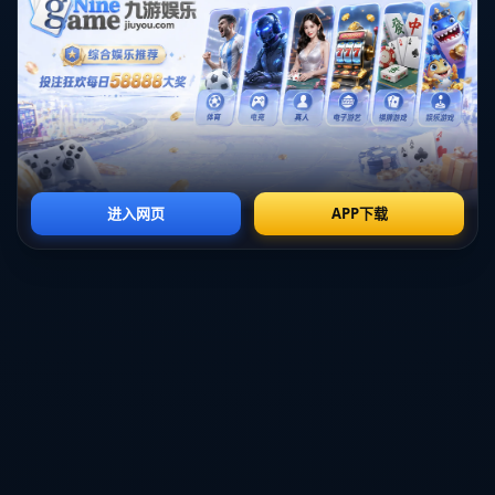
年龄为法国队斩获四粒进球，并在决赛中攻入关键一球，帮助球队捧起大
力神杯。他由此成为继贝利之后，在世界杯决赛中破门的最年轻球员，登
上世界足坛的巅峰。
不仅如此，姆巴佩还被评为当年世界杯最佳年轻球员，为他的职业生
涯增添浓墨重彩的一笔。
**四、场外魅力与慈善事业**
除了赛场上的成就，姆巴佩在场外也展现出独特的个人魅力。他的活
泼性格与谦逊态度让他赢得了许多球迷的喜爱。**作为年轻一代的代表，
姆巴佩对社会责任同样不遗余力。他曾多次参与慈善活动，将个人所得捐
赠给慈善机构，帮助改善贫困儿童的生活条件**。
**五、未来展望**
虽然已取得无数成就，但姆巴佩的职业生涯显然还处于上升阶段。随
着岁月的沉淀和经验的积累，未来的姆巴佩有望在世界足坛创造更多奇
迹。他所具备的天赋和努力，势必会引领他走向更加辉煌的征程。
综上所述，基利安·姆巴佩不仅是一位优秀的足球运动员，更是一位
富有社会责任感的公众人物。他的故事仍在延续，而每一步都值得我们期