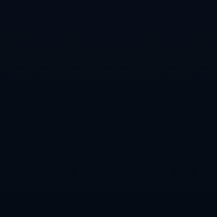
上一篇：2020歐洲杯比利時陣容名單.
下一篇：姆巴佩個人資料介紹.
{Copyright 2024
BETWAY必威 - 必威体育官方网站
All Rights by
必威体育