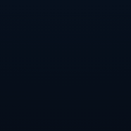
在回顾切尔西的坚韧岁月时，迈克尔·埃辛无疑是那个时代的代表之
一。在**九年八位主教练**的更迭中，他展示了出色的职业精神和适应
力，这正是切尔西在变革期依然坚韧不拔的关键。正因为如此，切尔西不
仅是一支胜利的球队，更象征着风雨兼程依旧屹立的精神力量。