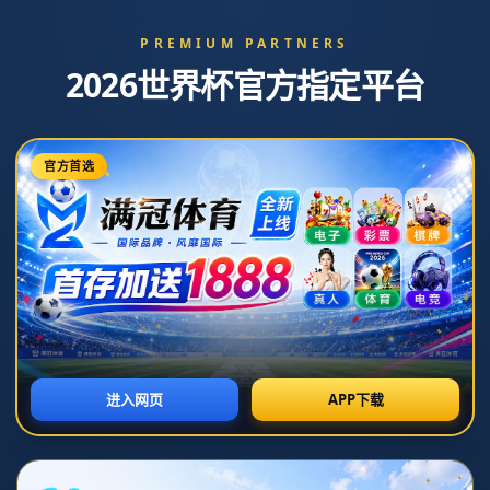
024-5773126
当前位置：
主页
>
新闻中心
德甲第26輪科隆2-2多特蒙德 哈蘭德梅開二度完成
絕平.
时间：2026-07-11T22:58:56+08:00
来源：必威体育
**哈兰德梅开二度，科隆难阻多特蒙德绝平——德甲第26轮焦点战回