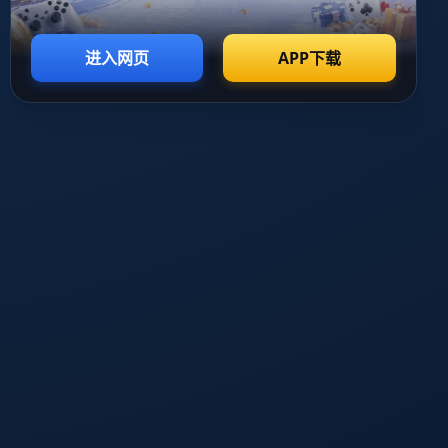
 想在竞猜中稳住心态赚到成就感 选择靠谱平台 搭配清晰的玩法思
轮知识和心态的预热
026世界杯竞猜平台时 建议重点关注以下几个维度 并将其视作底
率公正 用户纠纷等方面都有相对完善的规范 其次要排除无来源的
试速度与稳定性 若出现到账异常慢 手续费信息模糊等情况 都应提
并支持盘面历史查询 如能同时展示不同机构的盘口对比 更能方便你
信息直接影响临场判断 同时界面操作要简洁明了 支持
移动端一键
公开说明风控逻辑 并提供24小时客服沟通渠道 在2026世界杯这