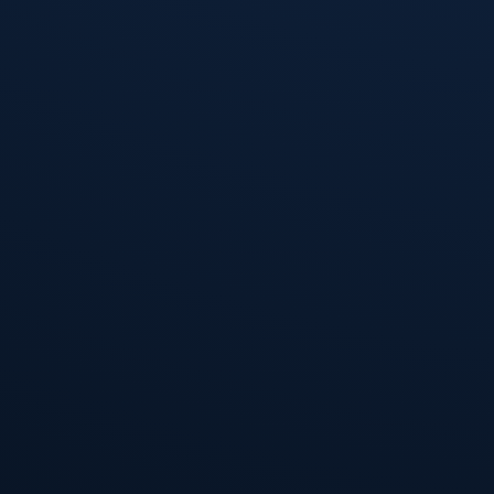
2026世界杯竞猜核心玩法与组合思路
在锁定几个相对可靠的平台后 下一步是了解并善用不同玩法 