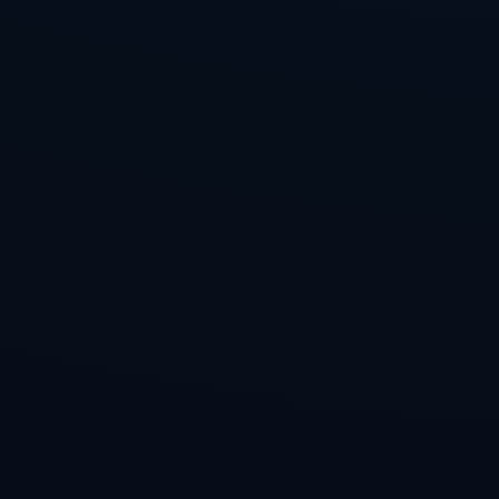
实战向资金管理与心态策略
很多人在世界杯期间最大的问题不是判断错 而是
资金管理和
一个较为稳健的做法是 为整个世界杯周期设立一个总预算 并
段的连黑 也不会伤筋动骨
心态方面 要刻意避免两种极端 第一种是连赢后的
盲目加码
赚
都会急剧下滑 不妨提前设定一个止盈和止损区间 达到上限就暂停
结合案例解析平台选择与下注策略
以上一届世界杯某场经典小组赛为例 一支欧洲传统强队首轮爆
多平台大额买入让胜
但如果在开赛前认真对比不同合规平台的盘口变化 就会发现
平局的防范
如果此时采用单关小额投注强队不让球获胜 或选择总进球