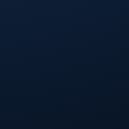
哨的玩法 把握几个高频且易理解的类型 足以应对绝大部分赛程