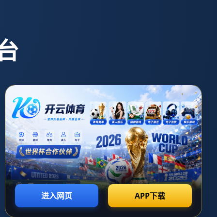
返回首页
|
加入收藏