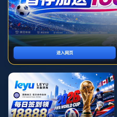
当前位置：
主页
>
新闻中心