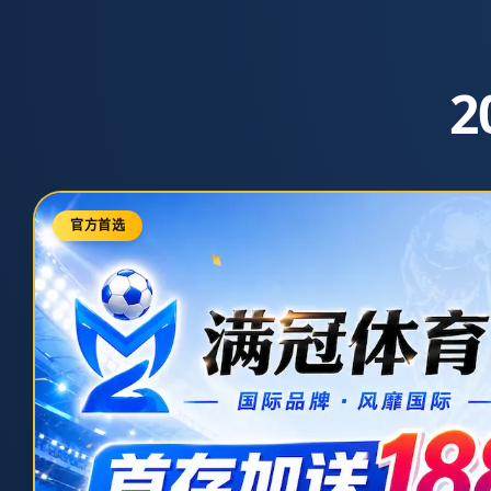
024-5773126
网站首页
关于我们
产品中心