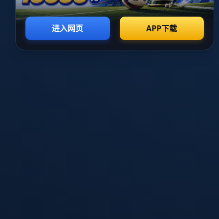
2026世界杯竞猜平台推荐与攻略分享全网实战版
对很多球迷而言 四年一度的世界杯不仅是视觉盛宴 更是一场关
路就变得尤为关键 本篇从平台选择 到玩法攻略 再到实战案例 带
2026世界杯竞猜平台选择核心维度
无论你是尝试小额娱乐 还是希望通过长期策略取得正收益 平
线而不是加分项
一是
资质与合规性
优先考虑持有知名监管机构牌照的平台 例
小站 避免被虚高赔率或所谓内幕消息诱导
二是
资金安全机制
正规平台通常会支持多种主流支付方式 并
高警惕
三是
赔率与盘口透明度
2026世界杯赛事多 盘口设置会更复
判断水位是否合理
四是
产品体验与数据支持
高质量的竞猜平台通常会整合丰富数据
下注
对世界杯这种密集赛程来说 会极大提升体验
五是
用户服务与风控规则
建议提前了解平台对大额下注 连续盈
样流量暴涨的时间段 更需要稳定的客服响应