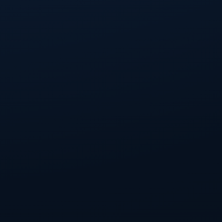
世界杯扩军后 类似强弱对碰会更多 强队常出现轮换和保守踢法 这
杯中常出现小比分获胜的情况 对这类球队 可以重点关注
总进球数
最有把握的两到三场比赛进行小额串关 并保持
单场投注为主 串关为