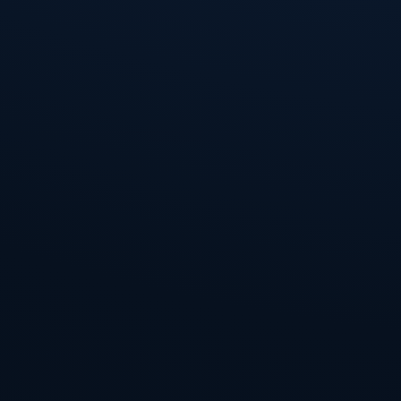
首先是
胜平负与让球玩法
这是最基础也是参与度最高的类型 日
时与其盲目追强 不如结合
赛程密度 球队战意与轮换深度
更谨慎地
其次是
大小球与进球数玩法
对很多研究战术风格的玩家来说 
0到2球区间
并避开过于依赖偶然性的精确比分
第三是
串关与系统组合
串关能显著拉高赔率 但风险也会随之
辅
的节奏 控制总体资金波动