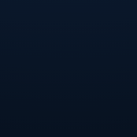
从玩法体系看世界杯投注平台的专业度
完整的世界杯投注平台官方入口 通常会呈现出相对系统的玩法结构
包括但不限于胜平负 让球大小球 比分玩法 射手相关玩法以及赛事组合玩
法等。一个专业的入口 会对每一种玩法配备清晰的规则说明和示例 引导
用户理解赔率变化与风险水平 而不是简单罗列数字。以常见的让球盘为
例 合规平台会清楚解释让一球 受半球等含义 并配备历史数据和实时资讯
帮助用户做出理性的判断。这样的设计本质上是通过信息透明度来降低用
户的理解成本 也从侧面体现入口背后平台的专业程度。
安全与合规是选择入口的底线标准
在谈论畅享赛事精彩之前 更重要的是明确安全合规始终是参与世界
杯相关互动的前提。正规入口背后的运营主体 会严格遵守所在地法律法
规 在用户实名认证 资金流水 审计机制等方面保持可追溯性 以防止洗钱
欺诈等违法行为。同时 这类入口通常会嵌入多重风控体系 包括登入设备
识别 异常操作监测 大额资金波动提醒等 一旦出现异常操作会及时触发验
证流程 保障账户资金安全。用户在评估是否通过某入口参与时 不妨优先
关注这些合规与安全维度 而非仅看所谓的“高赔率”“大优惠”。