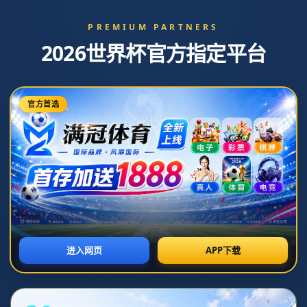
024-5773126
当前位置：
主页
>
新闻中心
如何参与世界杯比赛投注并提升中奖率
时间：2026-07-11T22:58:56+08:00
来源：必威体育
如何参与世界杯比赛投注并提升中奖率全流程解析
每逢世界杯，不仅是球迷狂欢，也是各类足球投注异常火热的阶段。