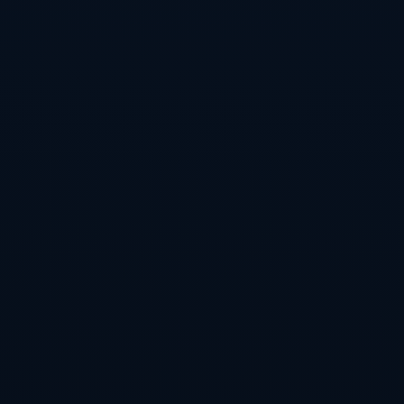
案例分析 用实际场景拆解思路
假设在某届世界杯小组赛中，有一场比赛是传统强队对阵一支防守顽
强但进攻乏力的球队。市场普遍看好强队取胜，胜负赔率为1 45 4 20 7
50，而大小球盘口开在2 5球。很多人会直接选择投注强队获胜，但如果
你深入分析数据：强队近期赛程密集，进攻效率略有下降，而对手在预选
赛中多次将比分控制在小球范围内，那么你可能会得出一个更具价值的结
论——强队赢球的概率很大，但大比分获胜的可能性有限。与其简单买胜
负，不如考虑让球盘中较保守的选项或者偏向“小球”的投注方式。例如选
择强队让一球或直接押2球以内的胜出区间，这样既顺应了大部分人的赛
果预期，又相对控制了风险。通过这样的演练，你会发现：更细致地拆解
比赛场景，往往比直观押哪队赢更有助于提高整体命中率。
合理利用信息渠道但保持独立判断
在世界杯期间，各种赛事分析、推荐内容会铺天盖地，包括专业媒
体、数据网站、自媒体解读甚至比赛前的现场评论。这些信息确实有参考
价值，尤其是伤停信息、临场阵容调整、天气场地情况等，但要警惕两种
倾向：一是过度依赖某一个“权威”，把对方意见当作唯一标准；二是被网