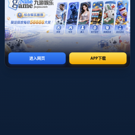
理。如果你发现一支状态很好的球队在赔率上被明显低估，那么这场比赛
便可能存在相对价值，是值得考虑的投注机会。