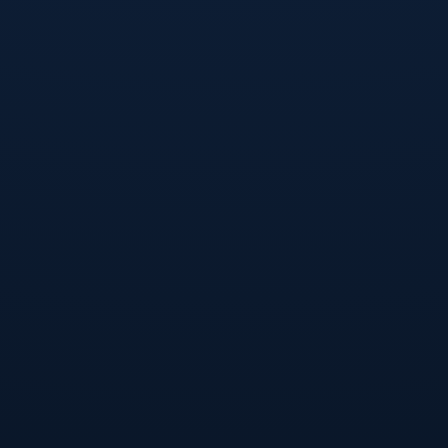
“滚动流水任务”，这些可能夹杂隐形门槛。真正对用户负责的平台，更强
调的是理性参与和风险提示，而不是只鼓励你不断加码。
玩法设置与赔率并非越多越好
每逢世界杯，投注平台往往会推出丰富的玩法，从常见的胜平负 让
球大小球，到角球 数牌甚至球员数据等。很多人在询问“求推荐个靠谱的
世界杯投注平台”时，会把“玩法多不多”“赔率高不高”当成主要标准。其