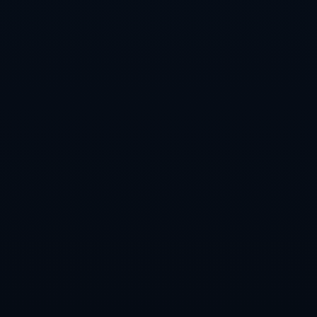
如何在现实选择中降低踩坑概率
如果仍想在“求推荐个靠谱的世界杯投注平台”这个问题上做一些更务
实的决策，可以采用一种更理性的步骤。尽量选择在自己所在地区法律框
架下相对明晰的渠道，避免使用来历不明的私服网站或社交平台私链。其
次 控制初始资金 从小额体验开始 测试充值 提现 客服响应等基本服务 不
要被所谓“首充翻倍”诱惑一次性压上太多。多和懂行的朋友沟通，但也要
保持独立判断，别因为“大家都在用”就放松警惕。在观赛和投注之间找到
一个平衡点 把足彩当作看球的调味品 而不是生活的全部。当你能保持这
种心态时，选择平台时的焦点就不会只剩下“哪里赔率高” 而更会关注“哪
里更安心更稳定”。
从“求推荐”到“懂筛选”的心态转变
很多人第一次参与世界杯投注时，习惯把“求推荐个靠谱的世界杯投
注平台”当成唯一出口，期待别人给出一个“现成答案”。但随着对市场的
了解加深，你会发现 真正的安全感 不来自某个名字 而是来自你对风险的
识别与控制能力。学会看平台背景 理解玩法规则 关注资金安全和用户反
馈，再结合自己的观赛需求和资金规划，做出的选择往往比简单听从推荐