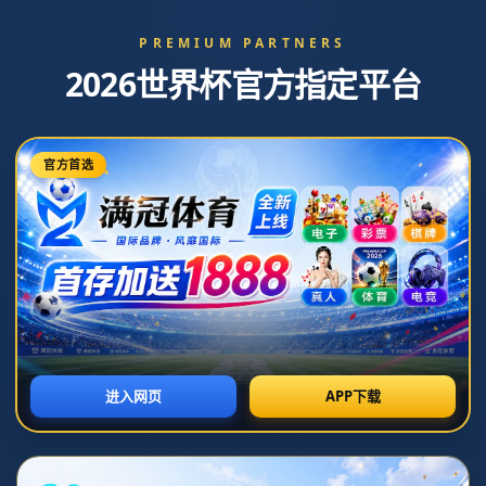
024-5773126
当前位置：
主页
>
新闻中心
免费观看世界杯比赛直播平台推荐
时间：2026-07-11T22:58:56+08:00
来源：必威体育
免费观看世界杯比赛直播平台推荐详解
每逢世界杯，球迷最关心的事情之一，就是如何找到
稳定流畅又免费