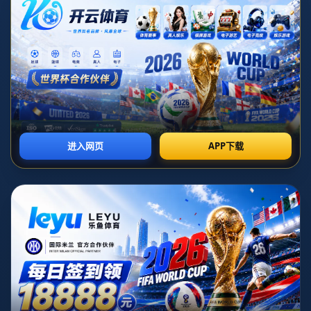
事投注的利益与风险角逐。当“世界杯赛事投注全面禁止引发广泛关注”的
消息被不断传播时，人们才猛然意识到，这不仅是一次简单的监管升级，
而是对体育产业生态、球迷观赛习惯乃至社会治理模式的一次集中拷问。
在热情与风险、娱乐与管控之间如何寻找平衡，成为此次全面禁赌争议的
核心。