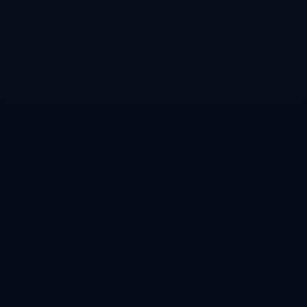
战，也是倒逼转型的契机。如果能够在政策层面给予这些平台一定的转型
支持，如鼓励其参与青少年足球推广、体育科普内容生产等，就有机会将
原本围绕“投注”构建的商业模式转向更具公共价值的方向。
从治理理念上看，世界杯赛事投注全面禁止引发广泛关注，本身就说
明公众并非单纯反对监管，而是更关心监管的边界感与精细度。一方面，
人们希望远离因赌博成瘾带来的家庭悲剧和社会风险；也担忧过度管控是
否会侵蚀合理的娱乐空间与个人选择权。在这两股力量的拉扯中，如何通
过公开透明的信息披露、充分的政策解释和适度的社会参与，让公众理解
禁令的必要性，并共同讨论未来可能的“有序开放”路径，成为提升政策公
信力的关键。
整体来看，围绕“世界杯赛事投注全面禁止”的争议，实质上是一场关
于现代治理如何在风险防控、产业发展与公民自由之间重新划线的讨论。
它提醒我们，任何看似简单的“全面禁止”，背后都涉及复杂的利益调整和
价值选择。当下一届世界杯的脚步逐渐临近，围绕投注的讨论不会就此消
失，而是会以更深层次的形式回到公共议程：我们需要怎样的体育消费文
化，需要怎样的数字治理工具，又希望在激情四射的世界杯之夜，留下怎