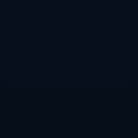
冷静对待盘口赔率信息拒绝“内幕消息”诱惑
不少不良平台或中间人会打着“内部赔率”“操盘情报”的旗号 引导玩家
在特定场次上重注 实际上这些所谓内幕往往是伪造信息和心理操纵的组
合 安全投注的正确姿势 是把赔率当成由市场和模型共同生成的一种概率
反映 而不是某种“必胜暗号” 可以理性参考正规机构提供的赛前数据和客
观分析 如赛前伤停 情况 历史交锋 球队近期状态等 但要警惕任何要求先
交“情报费”或承诺“稳赚不赔”的信息 因为在世界杯这样的高度关注赛事中
真正的内部操纵一旦存在 成本极高并极易暴露 不可能以几十几百元的代
价对外兜售 对所谓倍投翻本策略 更需格外慎重 这类方法在理论上听起来
诱人 实际在有限资金和平台限额面前风险极端放大 很容易把单次风险变
成系统性崩盘
选择安全网络环境与终端设备
网上安全投注世界杯 不仅是平台问题 还与个人使用的网络环境和设
备安全息息相关 公共WiFi常见的中间人攻击 恶意热点等 都有可能导致数
据被截获 因此在涉及登录 充值 提现等敏感操作时 应尽量在家庭或信任