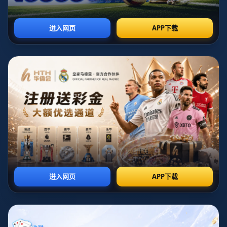
乐牌照以及监管机构名称 用户可以通过官方渠道进行交叉验证 其次看连
接安全 合法正规的平台基本都会启用HTTPS传输协议 且有有效的数字证
书 若浏览器频繁弹出安全警告或网址拼写诡异 类似于假冒银行网址的“钓
鱼站” 就要高度警惕 再者可以观察资金通道 可靠平台通常支持主流正规
支付方式 而一些仅支持虚假第三方或要求直接转账到私人账户的平台 风
险极高 此外 还可以参考用户口碑和黑名单信息 在论坛 社交媒体以及专
业测评网站中 搜索平台名称 看是否存在提现困难 暗扣金额 暂停访问等
集中投诉 当然口碑也可能被刷 但若负面集中且时间跨度长 基本可以直接
排除
注册账户时的隐私与信息保护策略
很多人只在乎注册流程快不快 却忽视了每一次“勾选同意协议”背后
可能隐藏的隐私风险 在网上安全投注世界杯时 注册阶段尤为关键 一方面
要尽量保证信息准确以避免后续在提现或认证时出现问题 另一方面又要
把隐私泄露的可能降到最低 建议尽量使用单独的投注邮箱 而非绑定大量
社交和工作信息的主邮箱 同时设置强度较高的密码 避免和常用社交软件
或网银密码雷同 对于非必要的信息填写 如不影响合规审核 可以谨慎对待