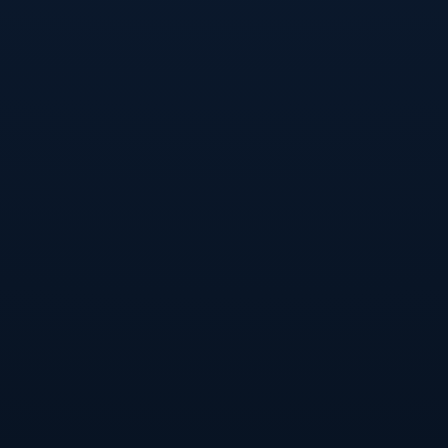
在网上投注世界杯时 很多人被“安全”二字误解为只是防黑客 防诈骗
其实从个人角度看 不被情绪裹挟 不让投注扰乱生活秩序 也是安全的一部
分 可以先以具体案例感受风险 比如有玩家在小组赛阶段连续几场押中冷
门 账户迅速翻倍 自信心膨胀后开始加大单注并尝试串关 想通过一次高赔
率实现“再翻一番” 结果在淘汰赛遭遇爆冷 甚至连续错几场 不仅输掉了前
期盈利 还倒贴了本金 反思其过程 资金管理几乎为零 因此在实践中 应提
前给自己设立投注预算和单笔上限 例如将世界杯期间可承受的亏损额度
控制在可支配收入的一小部分 并把单场投注金额限制在总预算的一定比
例 同时设立止损和止盈规则 连续几场失利就主动暂停 当盈利达到心理目
标时适当收手 将一部分资金提现 这样做看似克制 却是长期保持安全和理
性的重要前提