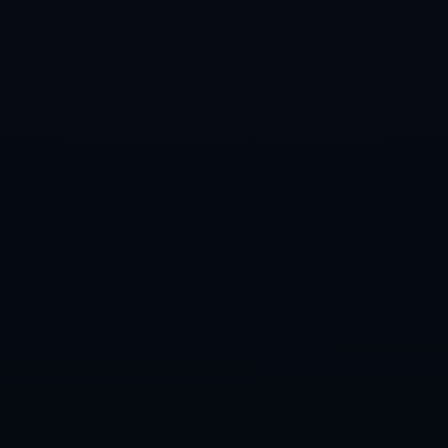
否真正掌握了网上安全投注的关键能力
总的来说 网上安全投注世界杯 从来不是单一技巧能解决的问题 而是
一套包括平台筛选 账户防护 资金管理和心理建设在内的综合体系 只要在
每一个环节上多做一步确认 多留一层余地 就能在享受世界杯激情的同时
尽可能把自身风险控制在可承受范围之内
上一篇：如何制定完美的2026世界杯投注单策略
下一篇：在线观看世界杯预选赛直播平台推荐
{Copyright 2024
BETWAY必威 - 必威体育官方网站
All Rights by
必威体育