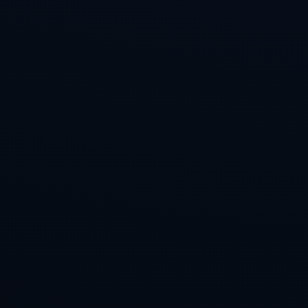
从玩家角度出发 深度解析世界杯下注平台的意义 不在于推荐
风控等多个维度进行交叉验证 在真正下注之前 就把潜在问题尽可
都会在关键时刻 体现为风险的降低 或回报的提升