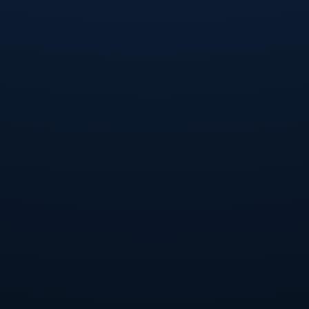
用户策略的支持程度