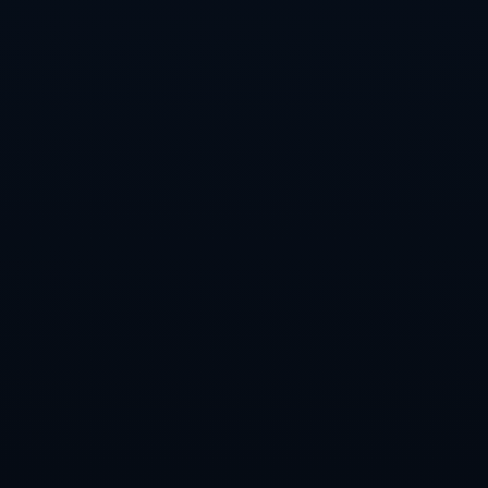
某一个所谓的最佳选择 而是帮助每个人建立一套自己的评估逻辑 当面对不同
能暴露出来 只有在足够了解规则与平台特性的前提下 世界杯投注才能从盲