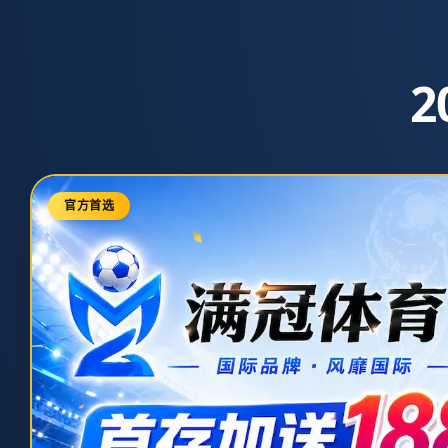
024-5773126
网站首页
关于我们
产品中心