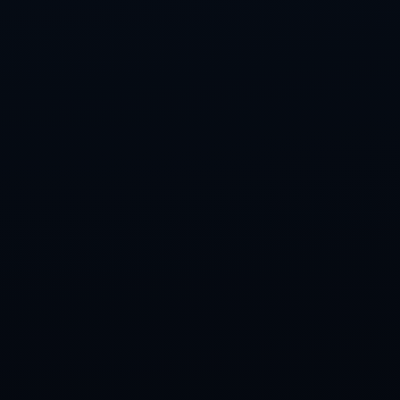
界杯高清直播全赛事