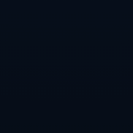
不等同于平台长期健康增长 更不意味着用户整体盈利 相反 它常常伴随着
高波动 高情绪 高流失
三大特征。如果只看到峰值曲线而忽略背后的风险
结构 不仅会误判行业趋势 也可能误导个人决策。