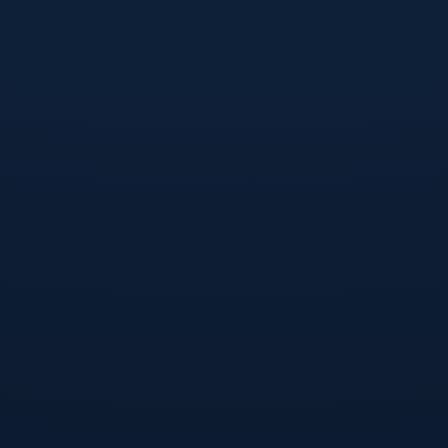
赛事密度与即时玩法推动资金周转加速
从产品形态上看，传统的体育竞猜多以赛前整场盘口为主，而在2020
年前后，更多平台开始强调
即时玩法和组合玩法
，例如上半场比分、角球
数量、特定球员数据等细分项目。对于数据分析人员而言，这意味着单场