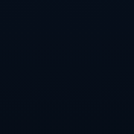
值得注意的是，亨利此次发言的语气，比他早年对阿森纳的评论明显
更为笃定。过去几年，他曾多次公开指出阿森纳“心态脆弱”“缺乏领袖”，
甚至对俱乐部的转会和用人提出严厉批评，如今，当他开始频繁使用“成
熟”“稳定”“值得信任”这样的词汇时，本身就说明了阿森纳内部气质的巨
大转变。从更情感的层面而言，一位俱乐部史上最伟大前锋之一，重新对
这支球队建立起信心，本身就是阿森纳重回巅峰道路上的重要注脚。