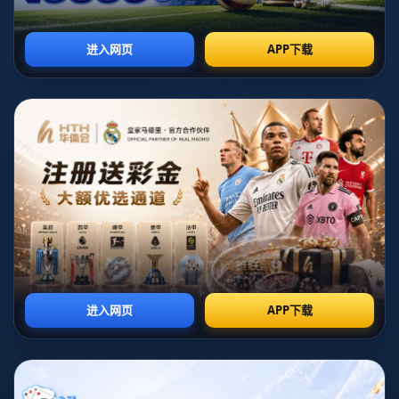
亨利在谈到老东家时并未刻意煽情，而是用了一系列数据和现象来支
撑他的观点。他强调，过去两个赛季阿森纳一直在英超争冠集团内稳定输
出，上赛季他们只以微弱差距落后曼城屈居第二，而本赛季球队在攻防两
端的数据均有明显提升——进球数位列前列，失球数则控制在一个极低的
水准，“这不是昙花一现，而是两三年持续积累的结果”。在亨利看来，这
种跨赛季的稳定性，恰恰是豪门球队迈向真正成熟的标志。