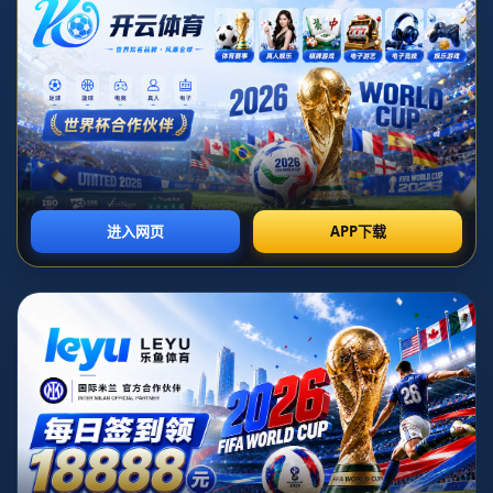
国传奇前锋、阿森纳名宿亨利近日在解说节目中就直言不讳地表示，如今
的阿森纳已经是“欧洲最稳定的球队之一”，甚至从整体发挥和连续性来
看，可以称得上是目前“欧洲最稳定的球队”。这一评价在枪迷圈内引发热
议，同时也从一个老将的视角，为外界梳理出了这支阿尔特塔麾下阿森纳
逐渐成熟的轨迹。