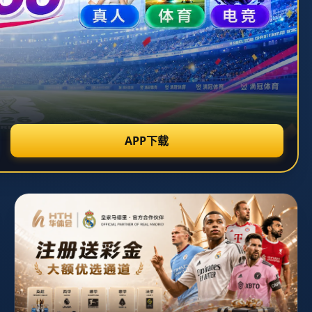
诺丁汉客场争取宝贵分数挑战艰巨任务备受瞩目
时间：2026-07-11T22:58:56+08:00
来源：必威体育