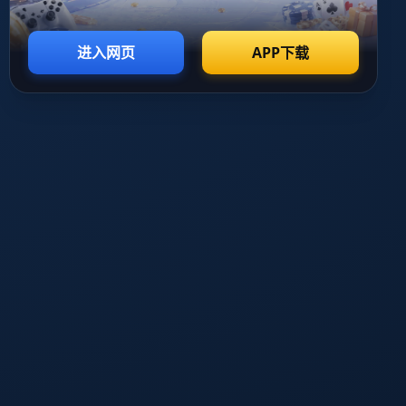
实力，也因为自身状态的不确定性。本篇文章将从诺丁汉在心理素
揭示诺丁汉如何在高压力的环境中争取关键分数，以及面对强敌所
接影响到球员在场上的发挥。面对当红球队时，诺丁汉需要调整心
的水平。心理素质强大的球队，往往在逆境中能作出更加冷静的判
关键时刻做出战术上的调整。
机会。一场成功的客场比赛往往依赖于对战术的精准执行。
强队时，如何限制对方核心球员的发挥至关重要。
够确保球队在关键时刻不会失去节奏。
关键时刻展现出领导力与斗志。