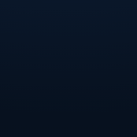
养球员之间的配合精度，以确保在比赛中形成有效的进攻组合和坚固的