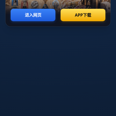
。诺丁汉在客场争取宝贵分数的任务，特别引人注目，既因为对手的强大
述其在客场挑战艰巨任务时的努力与困境。通过这些方面的探讨，我们将
对对手时，常常要克服来自观众的嘲讽与压力。心理防线的牢固与否，直
建设，教练能够帮助球员在比赛中保持冷静，减轻压力，以充分发挥他们
的应变能力。诺丁汉必须保持强大的心理状态，以抵御对手的冲击，并在
合客场的战术，平衡防守与进攻的比例，以抵挡对手的进攻并抓住反击
对方的战术风格，诺丁汉可以为球员制定相应的防守策略，尤其是在面对
。比如在比赛进程中，如果发现对手战术发生变化，及时进行战术调整能
在众多领域中，诺丁汉的核心球员不仅需要具备个人技术能力，还需要在