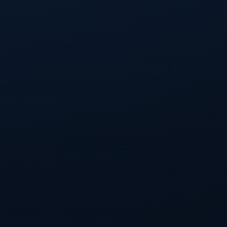
防线。尤其是在高压的客场环境中，球员的配合尤为重要。