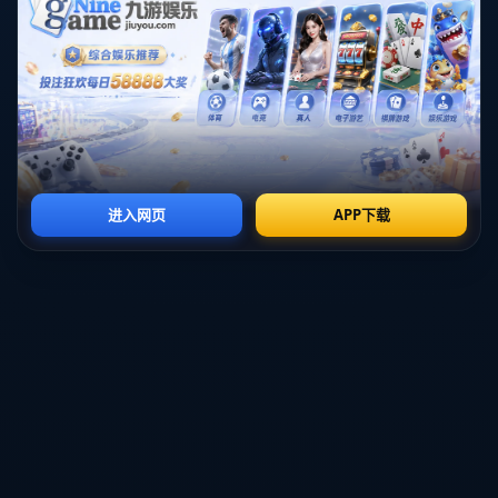
过快速的反击打法成功制造了多次威胁。
在场上，河南队的中场运转流畅，通过有效的传导将球推进至前场，
他们的边路进攻同样给海港造成了巨大的压力。河南队的前锋不断利用速
度和技巧撕扯海港的防线，进而创造出多次得分机会，最终攻入三球。
此外，河南队在防守端的表现也令人称赞。他们充分阻止了海港的快
速反击，尤其对武磊的盯防极为严密，限制了他的发挥空间。这样的战略
执行使得河南队能够有效控制比赛节奏，最终赢得了比赛的胜利。