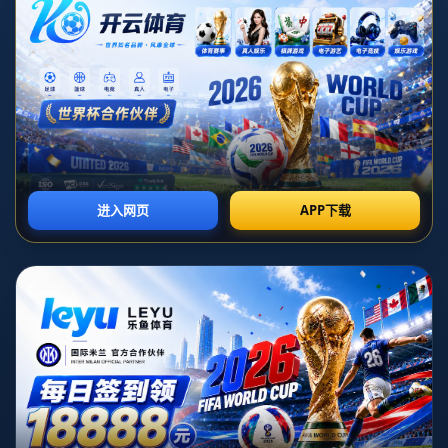
败局，上海海港队在主场以1比3不敌河南队。这场比赛引发了热议，不仅
因武磊的个人表现，还因为上海海港整体战术和状态的不足。文章将从四
个方面深入分析这场失利的原因及其影响：一是武磊的个人表现，二是海
港的战术布置，三是河南队的战术成功以及四是对未来比赛的启示。通过
这些方面的探讨，我们能够更全面地理解这场比赛的影响，特别是在中国
足球整体水平提升的大背景下，如何修正短板成为重点。
1、武磊的个人表现
武磊在这场比赛中展现出了极高的个人技能与竞技状态。他在场上的
跑动频率和对球的控制均表现出色，尤其是在进攻端，他几次突破对方防
线制造威胁。最终，他的进球虽然为球队打破了僵局，但并未能阻止最终
的失利。
值得注意的是，武磊的进球体现了他的敏锐嗅觉与机动性。在比赛
中，他的前插和位置选择不断给对方防线施加压力，展示了其作为顶尖前
锋的实力。然而，球队未能有效支援他的进攻，导致个人英雄主义难以转
化为团队胜利。
在比赛结束后，武磊的表现虽值得肯定，但也引发了对球队整体能力