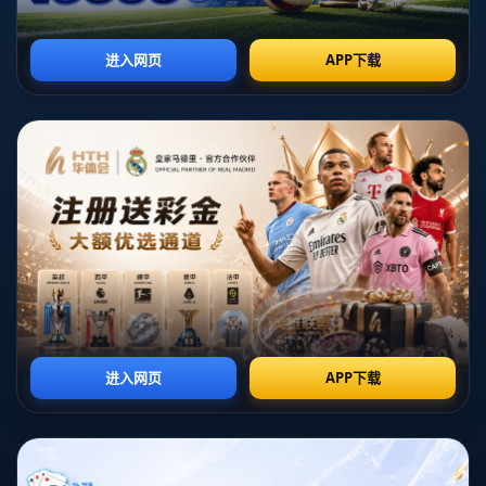
的思考。作为球队的核心球员，他的突破与进球无疑是球队进攻的关键，
但更需要整体团队配合才能获得比赛的胜利。
2、海港的战术布置
针对河南队，上海海港在比赛前制定了相应的战术布局。然而，从比
赛过程来看，这种战术布置显得有些不足，未能有效压制对手的进攻。尤
其是在防守端，海港队的后防线一再出现漏洞，让河南队轻松打穿。
值得一提的是，海港在丢球后的临场调整反映了战术上的混乱。球员
之间缺乏有效的沟通与配合，导致多次出现误解的情况。这种情况让对手
乘机扩大了领先优势，进一步加大了海港队的心理压力。
在进攻方面，海港对武磊的依赖过于明显，缺少其他攻击点的支持。
在面对河南队的高压防守时，海港队难以展开有效的配合，整个进攻体系
显得十分单一。这样的战术安排无疑让球队在面对强敌时暴露出了明显短
板。
3、河南队的战术成功
河南队在本场比赛的战术执行十分成功，他们依据上海海港的弱点，
制定了针对性的战术方案。首先，河南队充分利用了海港后防的漏洞，通