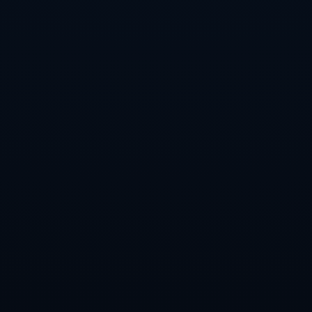
的战术调整和心理建设，来提升整体实力和战斗意志。这场比赛虽然结
束，但对于球队的发展和成长来说，却是一次宝贵的经验教训，每一场比
赛都是一次新的开始。
上一篇：日乙下游争夺战磐田喜悦对阵枥木SC实力深度解析
下一篇：国足球员更新迫在眉睫 刘建宏呼吁大规模换血改革
{Copyright 2024
BETWAY必威 - 必威体育官方网站
All Rights by
必威体育