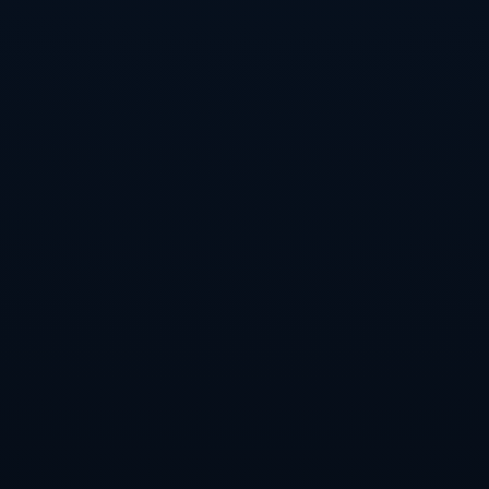
4、未来比赛的启示
对于上海海港来说，这场失利不仅是一次对手上对比赛的教训，更是
对球队长远发展的深刻启示。球队需要在战术安排上进行更为灵活的调
整，不仅依靠武磊个人的能力，更多地寻求团队合作。
此外，心理素质的提升同样是海港队需要重视的一部分。当球队处于
劣势时，如何保持冷静、寻求逆转才是关键。这样的锻炼能帮助球队在未
来的比赛中更加成熟与自信。
总结来看，上海海港在面对强敌时仍需加强自身短板，提升整体战斗
力。通过总结此次失利的经验，展望未来，海港队有能力在下一次比赛中
全力以赴，以更强的姿态迎接挑战。
总结：
通过对这场比赛的分析，我们能够清晰地看到武磊个人表现的亮眼和
整体团队配合的重要性。尽管武磊在攻击线上表现出众，但足球是团队运
动，单打独斗难以获得胜利。此外，战术安排与执行也至关重要。在未
来，海港队应加强整体协作，找到更有效的攻击方式。
展望未来的比赛，上海海港需要认真总结这场失利的教训，通过积极