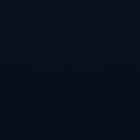
4、塑造未来的潜力
随着现役球员的崭露头角，皇马7号球衣的未来同样充满潜力。这些
年轻球员不仅承载着过去的辉煌，也在不断努力塑造自己的未来。正如维
尼修斯和罗德里戈，他们都有着追逐荣耀的目标，决心在7号球衣的历史
上留下浓墨重彩的一笔。
此外，皇马俱乐部对年轻球员的培养力度也在不断加大，他们通过完
善的青训体系，为新星的成长提供了良好的土壤。这种发展模式，使得未
来仍旧会有更多优秀的球员脱颖而出，继承并荣耀7号球衣的光辉历史。
未来，皇马7号球衣将继续在世界足坛占据重要的地位，现役球员们
在此基础上不断创新，将继续书写各自的传奇。在每个赛季的高峰时刻，
球迷们将期待着更多的传奇故事在这一件球衣上延续。