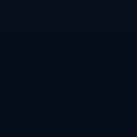
总结：
皇马7号球衣的传奇历程源远流长，它承载着无数个辉煌的瞬间与球
员的荣耀。从传奇的阿尔弗雷多·迪斯特法诺到技艺超群的克里斯蒂亚诺·
罗纳尔多，历史传承与现役球员的出色表现交织，共同构筑了这件球衣不
朽的地位与意义。现役年轻球员在努力追逐个人梦想的同时，也在延续着
7号球衣的光辉历程。
如今，随着现代足球的发展，皇马7号球衣不仅仅是俱乐部的象征，
更是全球球迷心中追逐梦想与荣耀的标志。无论未来的征程有多么艰辛，
这件具有深厚历史底蕴的球衣，依旧会激励一代又一代的球员不断追求卓
越，创造属于他们的辉煌。皇马7号的精神，将在未来继续发扬光大。