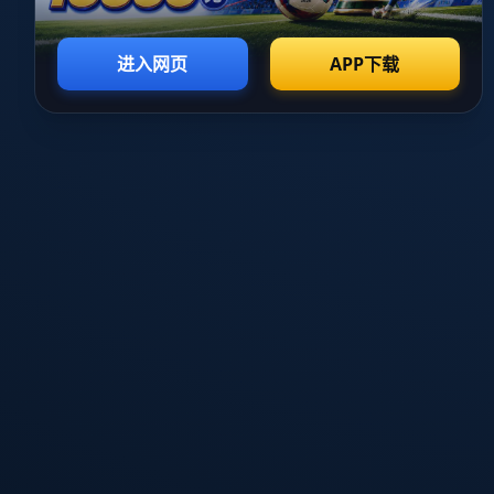
在意大利足球联赛中，国际米兰以优异的表现领跑积分榜，展
文从多个方面对国际米兰领跑积分榜的背景进行分析，并详细探讨
三，分析双方的交锋记录及心理因素；最后，基于数据和各自状态
1、国际米兰赛季表现分析
国际米兰在本赛季的表现可谓相当出色，自联赛开始以来，球
利。前锋线的发挥尤为关键，稳定的进球输出使得国际米兰在面对
此外，国际米兰的中场控制力也得到了提升，球员之间的配合
整体战斗力。这样的表现无疑是其领跑积分榜的重要原因之一。
在心理状态上，国际米兰的球员透露出自信与团结的气息。积
国际米兰正充分展示了这一点。
2、热那亚历史战绩分析
热那亚作为意大利历史悠久的俱乐部之一，其在意甲联赛中的
但整体战绩却依然有待提高，难以与强队抗衡。
仔细回顾热那亚的历史战绩，可以发现球队曾在早期有过多次
到一定限制，这使得热那亚在面对强敌时显得力不从心。
尽管如此，热那亚仍具备一定的竞争力，其主场的支持和球迷