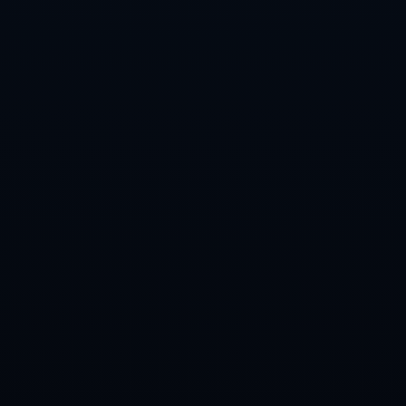
传奇
下一篇：中乙青岛红狮最新冲甲
新闻中心
联系我们
扫一扫二维码
微信服务号