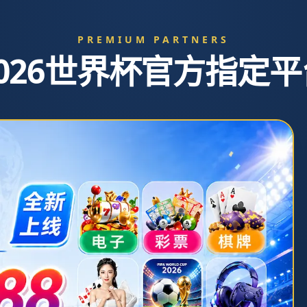
联系方式
新闻中心