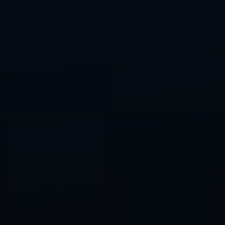
动态及球队实力分析探讨