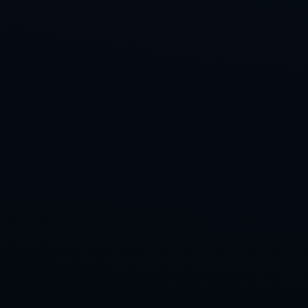
上一篇：梅西现役世界杯射手王地位稳固超越托马斯穆勒成新
公司简介
产品中心