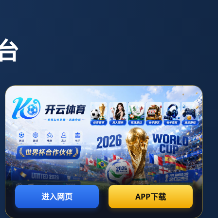
返回首页
|
加入收藏