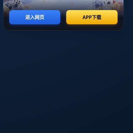
进行过多次交锋，双方的战绩交错，使得这场比赛充满了看点。本
的表现及排名原因；其次，回顾热那亚的历史战绩及表现变化；第
望。
术布置和球员的执行力使得球队在关键时刻能够逆转局势，获得胜
掌控，有利于国际米兰在比赛中占据主导地位，进而提升了球队的
任何想要冲击联赛冠军的球队来说，保持良好的心态至关重要，而
烈的竞争中逐渐显露出不小的困难。虽然在一些比赛中表现出色，
逐渐难以保持往日的辉煌。当前球队在阵容深度与战术灵活性上受
给对手带来压力，争取在关键时刻实现反击，为其未来的表现注入