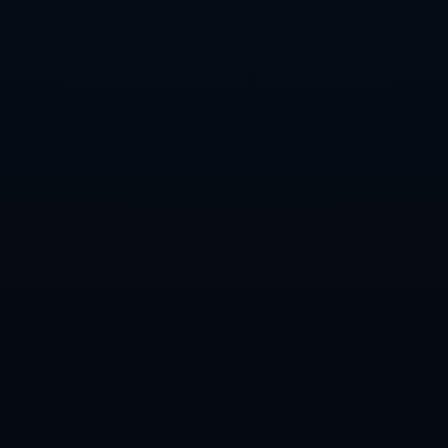
上一篇：切尔西与本菲卡直接协商恩佐转会球员已表达加盟意愿
下一篇：罗马诺确认前助教图多尔加盟尤文签订零点五加一点合同
{Copyright 2024
BETWAY必威 - 必威体育官方网站
All Rights by
必威体育