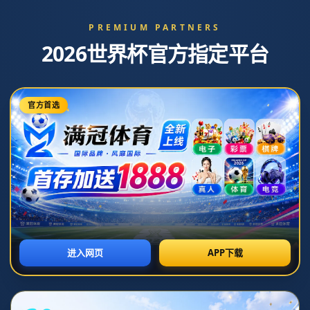
024-5773126
当前位置：
主页
>
新闻中心
国足晋级概率仅0.3% 尽管已结束18强赛前景仍堪
忧
时间：2026-07-11T22:58:56+08:00
来源：必威体育
近年来，国足在国际赛场上的表现引发了广泛关注和热议。在刚刚结