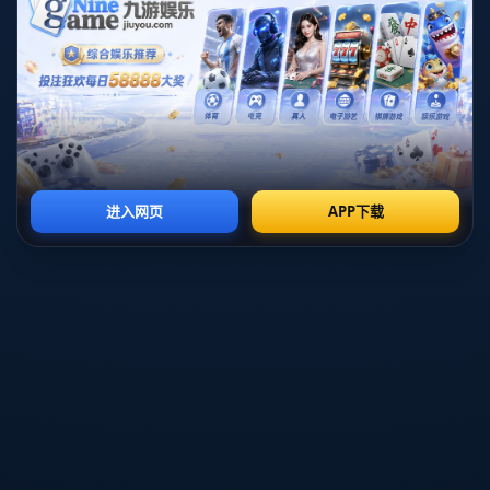
术执行力面前，国足的战术体系往往显得单一且乏力。应对复杂的比赛局
面时，球队缺少有效的战术变化，使得对手能够轻松破解国足的进攻策
略。
此外，国足球员的个人技术水平也显得不足。在训练和竞争中，很多
球员未能及时提升个人能力，因此在比赛的关键时刻，常常因为技术失误
导致失分。这种情况在面对高水平对手时尤为明显，球员们往往无法沉着
应对复杂的情势，通过合理的传球与控球来组织进攻。
国足不仅需要在战术层面进行改进，更需要在球员的个人技术上加强