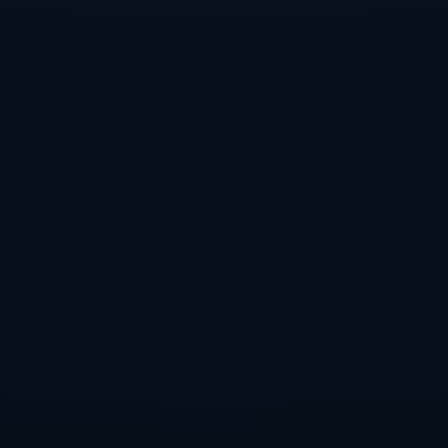
归属国球迷之间的心理沟通。这种文化上的不适应可能在比赛期间造成情
绪紧张和不必要的摩擦。
日本球员在与国内外球员交流时，难免会感受到文化冲击，特别是在
语言沟通和礼仪方面的差异可能使他们在比赛中难以融入当地的氛围。这
样的情况不仅会影响球员的表现，还可能让他们在场外感到孤独和不安。
因此，抵达中国后，如何更好地融入当地文化，将成为日本俱乐部在
比赛期间的重要任务。他们可以通过安排与地方文化交流活动，帮助球员