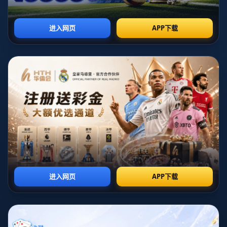
此外，近期频繁发生的社会事件，比如抗议活动与示威，也让日本俱
乐部倍感不安。尽管比赛大多数情况下不会受到直接影响，但流动的社会
环境可能会为球队的行程带来潜在风险，很多球员都表达了对此中新社会
动态的担忧。
同时，传染病的爆发也是一个不可忽视的因素。尽管全球疫情有所缓
和，但病毒仍可能在特定区域再次出现，从而对前往比赛的球员和工作人
员造成影响。对于日本俱乐部而言，确保所有参与人员的健康安全，是他
们在出发前必须重点关注的问题。
2、球迷行为的不确定性
其次，球迷的行为对比赛的安全性产生重要影响。作为足球文化的重
要组成部分，球迷群体在比赛期间对球员和比赛环境的影响不容小觑。日
本俱乐部在前往中国比赛时，往往会对当地球迷的行为模式产生疑虑，尤
其是在竞争激烈的赛事中，过激的球迷情绪可能会造成意外的安全风险。