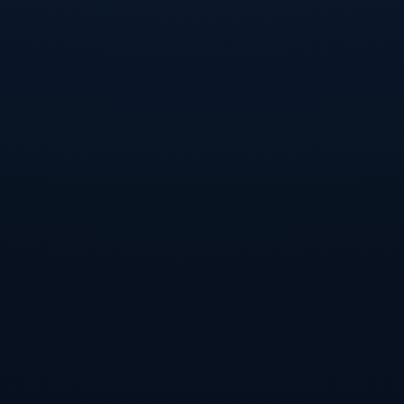
怎样的应急预案，也直接影响到参赛人员的安全感。
因此，日本俱乐部在前往中国比赛之前，通常会对比赛场馆进行事先
的评估和考察，确保场馆内的应急设施、疏散通道等能够及时满足安全要
求。这种风险管理工作显著提升了俱乐部的整体安全保障能力。
4、文化差异的挑战
最后，文化差异也是影响日本俱乐部在中国比赛时安全与适应的重要
因素。在不同文化背景的冲突中，差异可能导致误解，进而影响到球员与