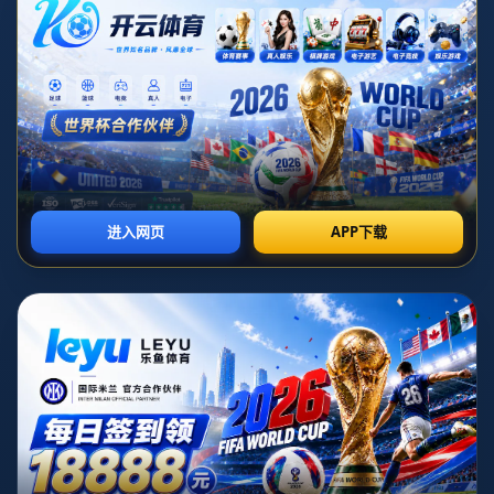
起了他们的关注和忧虑。本文将从多个方面阐述日本俱乐部担心前往中国
参加亚冠比赛所面临的安全问题，包括人身安全、球迷行为、赛场安全和
文化适应等方面。通过深入分析这些因素，我们可以更好地理解日本俱乐
部在面对国际赛事时所承受的压力与挑战，以及如何在保障安全的前提
下，促成亚洲足球的进一步融合与发展。
1、人身安全隐患
首先，日本俱乐部在前往中国比赛时，人身安全始终是最令人关注的
问题。尽管中日两国在友谊与合作上有不少进展，但历史遗留的问题仍然
影响着双方的关系。这使得日本球员在中国的活动可能会受到一定程度的
限制，尤其在一些特定地区，球员的安全隐患可能会升高。