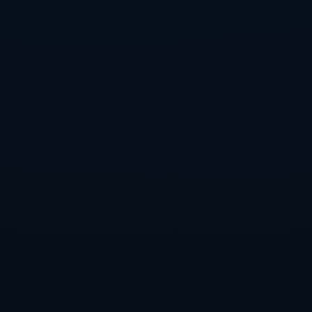
后的日子里，两地足球文化将逐渐融合，开创出全新的合作局面。
总结：
综上所述，C罗加盟利雅得胜利不仅是他个人职业道路上的一次重大
转折，也为俱乐部带来了全新的策略机遇。通过设立行为中心，俱乐部能
够更好地融入中国市场，促进当地青少年的足球发展，进一步提升品牌国
际化。中阿之间在体育文化的交流也将因这种合作而更加深入，有望推动
两地足球的繁荣。