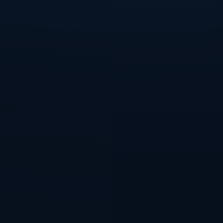
系，为不同水平的孩子设计适合的训练方案。这种针对性的训练方式，有
助于提高球员的技术水平，以促进当地足球氛围的形成。
此外，行为中心也会成为一个足球教育和文化传播的平台，各类足球
知识和技能的培训将增强孩子们对足球的理解与热情，激发他们追求梦想
的动力。这对于中国足球整体水平的提升，势必具有深远的影响。
4、中东与中国的未来展望
C罗加盟利雅得胜利引发的种种变化，标志着中东地区与中国之间在
体育领域合作的新阶段。未来，随着更多这样的合作机会涌现，双方在体
育及文化领域的互动将会越来越频繁。特别是在足球这一全球最受欢迎的
运动中，中阿足球的合作前景尤为广阔。
通过建立中东与中国足球的合作平台，双方将能够共享资源，互利共
赢。无论是在人才培养还是在赛事组织上，中阿双方都有着各自独特的优
势，叠加在一起将形成更为丰富的合作场景。这将有助于推动两国足球产
业的共同发展。
综上所述，C罗的加盟不仅提升了利雅得胜利在国际市场的竞争力，
还为未来中东与中国足球的合作奠定了坚实的基础。我们可以期待，在今