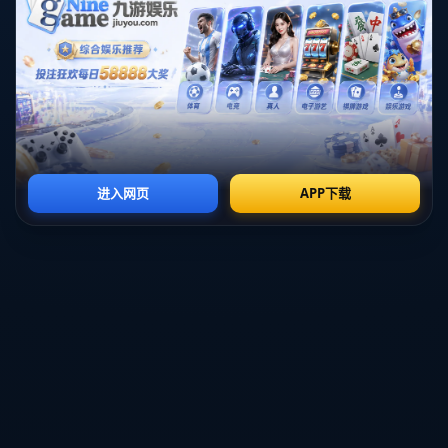
哈维取消金球奖颁奖典礼行程的决定迅速引发了媒体和公众的广泛讨
论。不同的声音汇聚成了一股巨大的舆论潮流，有的支持他的选择，认为
他能够将重心放在提升球队表现上是负责任的表现；也有不少人批评他的
这种做法，认为这会让他显得缺乏自信。
社交媒体上，球迷们的反应也是各式各样。有的赞扬哈维表现出对球
队的忠诚与责任感，认为其决定是对目前困境的一种反应；有的则认为他
未能正确处理失利后的心理状态，导致了不理智的选择。这些声音从不同
层面反映了对哈维和巴萨未来的期待和担忧。
舆论的压力无疑会对哈维产生进一步的影响，特别是在关键时刻，质
疑声和支持声的交替，可能让他在足球事业中面临更复杂的局面。如何在
这种压力下寻求突破，成为了哈维必须面对的挑战。
4、未来展望与应对策略
展望未来，哈维需要认真思考和制定应对策略，以挽回球迷和媒体的
信任。首先，他需要通过调整战术和人员构成，来增强球队的竞争力。在
接下来的比赛中，哈维必须考虑如何更好地调动球员的积极性，创造有利
于取得胜利的局面。