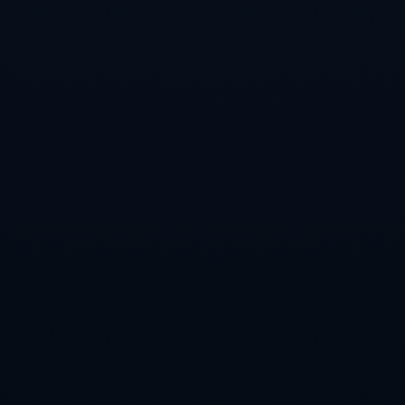
哈维因欧冠与国家德比的接连失利而取消金球奖颁奖典礼的行程，反
映了其对球队现状的深刻认知与责任感。这不仅展现了他的领导风范，也
暗示了他在压力下的反应与态度，为未来的挑战做好了准备。
这次事件引发的广泛关注，既是对哈维这一位足球名将身份转变的检
验，也是对巴萨整体状态的深思。未来，哈维在调整和应对中要保持冷
静，积极寻求突破和改进，才能引领红蓝军团重回辉煌之路。
上一篇：欧洲杯赛事海报设计的艺术与创意探索之旅，让视觉和情感
下一篇：匈牙利和苏格兰足球队最新世界排名解析及未来展望
{Copyright 2024
BETWAY必威 - 必威体育官方网站
All Rights by
必威体育