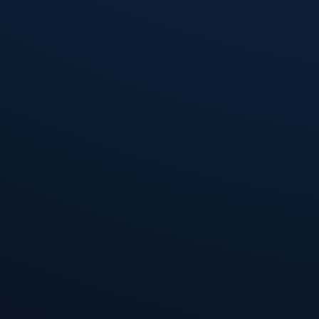
---
### **“石油德比”的由來與背景**
“石油德比”是球迷們對曼城與紐卡斯爾聯之間對決的戲稱，兩