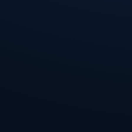
具備雄厚財力的兩隊如今在球員招募、戰術提升和整體競爭力上都
儘管紐卡斯爾近年來快速崛起，但曼城作為英超衛冕冠軍的實
---
### **阿爾瓦雷斯無敵爆射：比賽的轉折點**
比賽整體過程緊湊激烈，兩隊在攻防兩端的表現都十分亮眼。
腳凌空爆射，皮球如炮彈般直掛死角，門將毫無反應！**這記精
值得一提的是，這是阿爾瓦雷斯本季的首粒聯賽進球。作為一
---