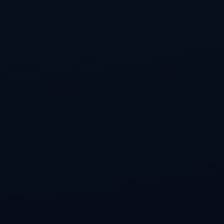
**羅德里與科瓦契奇組成的雙中場屏障展現了穩定性，數據顯
多，但關鍵時刻精準把握住機會，而紐卡斯爾則在攻擊端屢屢無功而
多次陷入曼城的防守陷阱中無法找到突破點。此外，紐卡斯爾在高
恒地磨練球隊，這支“喜鵲軍團”完全有實力再次挑戰英超頭部球