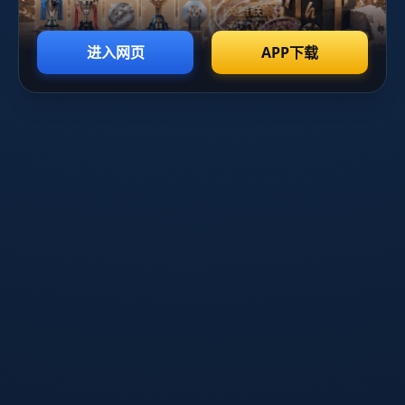
的激情！**
得關注的對決之一。在英超第2輪，曼城坐鎮主場迎戰紐卡斯爾聯，一場充滿
和高光時刻，尤其是由阿爾瓦雷斯的無敵爆射鎖定勝局，讓球迷津津樂道