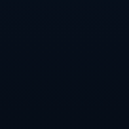
。即使在缺少凱文·德布勞內的情況下，曼城的中場仍舊掌控了比賽節奏。
攻核心布魯諾·吉馬良斯。**配合穩健的防守，曼城雖然全場射門次數不
了一些缺點。首先，他們在進攻組織上的效率仍然不足，主力前鋒伊薩克
到更加穩定的節奏，是需要主教練埃迪·豪亟需解決的問題。
，例如高效邊路選手安東尼·戈登以及堅韌的後防核心博特曼。只要持之以