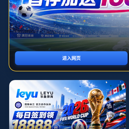
当前位置：
主页
>
新闻中心
英超第2輪曼