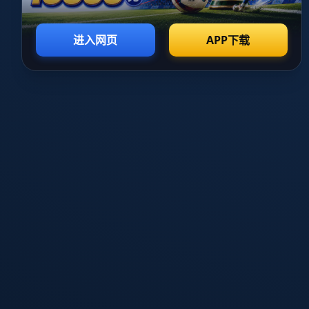
**曼城1-0紐卡斯爾聯：阿爾瓦雷斯無敵爆射，點燃“石油德比”
足球世界從不缺乏焦點之戰，而“石油德比”絕對是近年來最值
過，這場比賽並非僅僅只是比分上的簡單紀錄，而是充滿了戲劇性