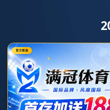
024-5773126
网站首页
关于我们
产品中心