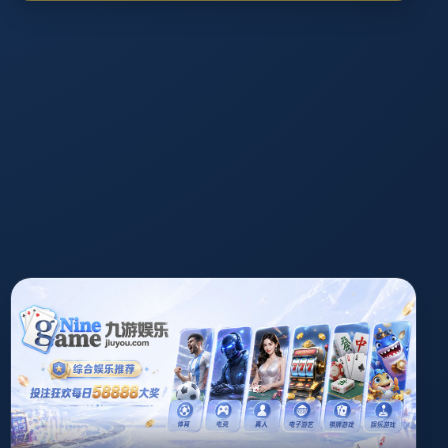
下石油德比！.