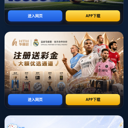
篮球场上的比赛不仅仅是身体的比拼，更是智慧的较量。纵观勒布朗
·詹姆斯的职业生涯，从体力巅峰飞天入地，到如今凭借“全局掌控”成为
更高效的球队大脑，老詹的**比赛风格发生了显著转变**。
本赛季季后赛的四场比赛中，老詹的助攻数据依然十分亮眼：场均
8.5次助攻，这不仅表明他能持续地为队友创造得分机会，也证明了他对
比赛的阅读能力无人能敌。然而，他的21次失误却为数据增添了一点瑕
疵。**这或许是一种信号，表明勒布朗正在不断尝试用更具风险的传球打
开局面，为湖人带来优势。**