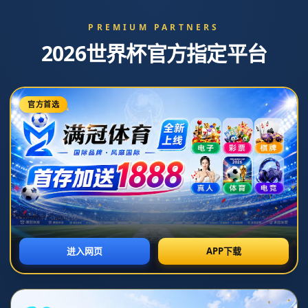
024-5773126
当前位置：
主页
>
新闻中心
孔德昕：老詹四戰助攻34次失誤21次 時光老者終將
以不同方式追趕你的步伐.
时间：2026-07-11T22:58:56+08:00
来源：必威体育
**孔德昕：老詹四战助攻34次失误21次 时光老者终将以不同方式追