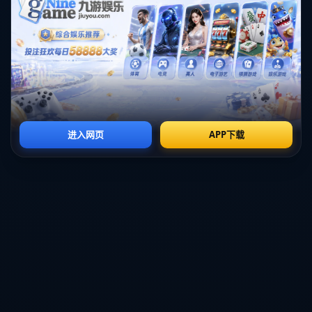
響。舉例來說，巴薩當年通過租借引進**阿爾圖爾**，後來因其精湛的技
術和穩定的發揮而成功實現買斷，這筆交易在之後一段時間內對球隊中場
實力提升起到了顯著的作用。
同樣，布倫特福德也曾通過租借模式獲得多名關鍵球員，他們的加入
在不同賽季中一度幫助球隊獲得重要勝利。因此，這種以試探性租借開始
並附設買斷選項的策略，不僅降低了引援風險，還能夠促使球員更快融
入，進而以最佳狀態為球隊效力。
總的來看，卡尤斯特的到來對布倫特福德來說無疑是一次值得期待的
嘗試。通過這次引援，俱樂部有可能在整體戰術深度和中場核心力方面迎
來全面的提升。而對於卡尤斯特本人來說，這將是一個寶貴的平台，讓他
能夠在競爭激烈的英超賽場上展示自己的實力。
上一篇：馬克西：意識到關鍵時刻喬治已經累了 我輕松地告訴他交給
下一篇：拉莫斯索2000萬簽字費 稅後年薪1500萬歐.