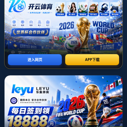
斷選項**
在當今的足球市場中，球員的轉會和租借是常見現象，但對於每位球
迷來說，每次交易都可能帶來無數的期待和驚喜。當知名足球記者*羅馬
諾*透露卡尤斯特即將租借加盟*布倫特福德*，並附帶1100萬歐元的買斷
選項時，這無疑再次激起了人們對這位潛力股的關注。
**卡尤斯特的足球生涯概覽**
卡尤斯特，這位來自北歐的年輕天才，在過去幾年中已經引起了眾多
豪門俱樂部的注意。他以其出色的中場組織能力和視野，迅速崛起，成為
隊內重要的一員。儘管在目前的球隊中，他的位置競爭激烈，但他的技術
和潛力無疑受到廣泛認可。
**轉會情況剖析**
這次的轉會涉及一個*租借期*，並附帶選擇性買斷條款，這是一種當
前較為流行的交易模式。對於布倫特福德來說，這樣的租借協議能夠大大
降低短期風險，同時提供長期潛在收益的機會。若卡尤斯特能夠迅速適應
英超的比賽節奏並表現出色，俱樂部自然會樂於支付約定的**1100萬歐元
**買斷費用，將這名潛力中場納入麾下。