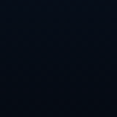
{Copyright 2024
BETWAY必威 - 必威体育官方网站
All Rights by
必威体育