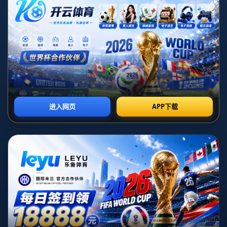
在籃球史上，若說起那個能以一己之力改變比賽節奏、影響世代球迷
的傳奇人物，邁克爾·喬丹的名字絕對名列前茅。即使經歷過退役，他的
回歸總能掀起體壇的狂熱話題。尤其是**2004年的第三次復出計劃**，儘
管最終未能實現，仍成為體育界的一段佳話。**喬丹征服NBA的旅程僅
用13年**，這不僅彰顯了他的非凡天賦，也成為了永恆的籃球神話。
### **喬丹的初登NBA舞台：震撼新秀秒變巨星**
1984年，喬丹以第三順位被芝加哥公牛隊選中，並迅速嶄露頭角。他
的首個賽季場均得分高達28.2分，榮膺年度最佳新秀，讓人們見識到一位
天才型選手如何僅用13年之短成為公認的籃球之神。關鍵詞如**“籃球傳
奇”**和**“NBA征服者”**在喬丹身上找到了最佳詮釋。
1986年對陣波士頓凱爾特人隊時，他在季後賽單場豪取63分，讓凱爾
特人傳奇球星拉里·伯德發出「今天在場上打球的是上帝化身的喬丹」之
讚嘆。這場比賽讓人意識到，他將會不僅僅是明星，而是改變整個聯盟格
局的存在。**在新秀到奠基期的3年內，他的表現已經讓NBA的市場價值
和全球影響力出現指數級增長。**
### **第一次與第二次復出：改寫退役的定義**