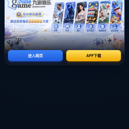
他的傳奇篇章。
### **從征服NBA到影響世代球迷：喬丹的13年籃球霸權**
在喬丹近乎完美的NBA生涯中，他僅用13個賽季就成為世界認同的
籃球之神。這其中包括6次總冠軍、5次MVP、10次得分王，以及眾多不
計其數的場上驚艷表現。他的影響不僅對NBA聯盟具有推動作用，更改
變了籃球運動在全球上的地位。
更值得注意的是，喬丹不僅在場上統治比賽，他在場外也開創了全新
境界。以他的名字命名的喬丹品牌（Jordan Brand）至今仍是全球運動鞋
市場的頂級領袖，實現了體育文化與商業的完美結合。他的每一次復出無
不是在傳遞一個信號：**真正的傳奇並非止步於榮耀，真正的傳奇是對夢
想的永不停歇追逐。**