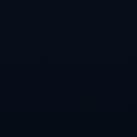
这一场胜利不仅让曼城在积分榜上更具竞争力，同时也提升了球队的
士气。在接下来的赛程中，曼城将面临更多强敌的挑战，如何在一系列硬
仗中保持状态，是球队继续向英超冠军发起冲击的关键所在。
总结此役，曼城通过**全员的默契配合与关键球员的精彩表现**，成
功拿下三分。面对未来的比赛，球队需要继续保持这种积极的比赛状态，
才能在激烈的英超赛程中立于不败之地。**英超第15轮**的这场对决，无
疑为本赛季的英超联赛增添了一笔浓墨重彩。
上一篇：歐洲杯E組第3輪瑞典3-2波蘭 萊萬梅開二度難救主.
下一篇：西甲第3輪巴列卡諾0-7馬競 六人進球！馬競創隊史最大客場