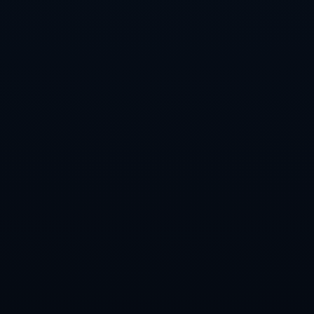
成功的案例為後人提供了寶貴的參考和借鑒。
上一篇：托納利非常致力於為紐卡斯爾聯效力 埃迪·豪：他是一名領袖
下一篇：貝林厄姆：我們未達到應有水平！.
{Copyright 2024
BETWAY必威 - 必威体育官方网站
All Rights by
必威体育