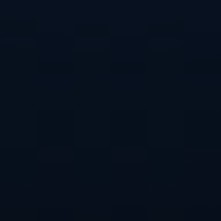
對於主場球隊而言，反擊的策略應該建立在最大化利用主場優勢的基
礎上。首先，可以借助主場球迷的支持，製造令人震撼的聲勢，這種氣氛
不僅能夠成為「第十二人」，也能夠給對手施加無形的壓力。在這方面，
像利物浦的安菲爾德和多特蒙德的信號伊杜納公園便是經典範例，這些球
場因其震耳欲聾的氣氛而聞名於世。