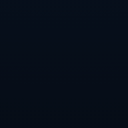
其次，應在戰術上作出針對性調整，根據主場熟悉的環境和裁判的風
格，制定靈活多變的比賽策略。比如，一些球隊會在主場採取更加積極進
攻的打法，利用場地熟悉性創造更多得分機會。
**案例分析：勇士隊的主場反擊**
NBA的金州勇士隊正是一個成功利用主場優勢反擊的典範。勇士隊
在甲骨文球館擁有驚人的主場戰績，他們善於利用熱情的主場粉絲營造的
壓倒性氛圍，使對手一旦進入便感受到強烈的壓力。同時，勇士隊憑藉精
心設計的戰術和堅韌不拔的拼搏精神，在主場奪得了多座總冠軍獎盃。
**結語**
小薩的發言引發了業界對主場優勢的重新審視和思考，這是一個值得
繼續探索的話題。在未來的賽事中，如何更加有效地利用主場優勢來提升
比賽結果，將成為所有主場球隊需要思考的重要問題。在這條路上，許多