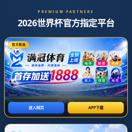
024-5773126
当前位置：
主页
>
新闻中心
小薩發話了 主場不能再被打壓了 現在是時候反擊
了.
时间：2026-07-11T22:58:56+08:00
来源：必威体育
**小薩發話了 主場不能再被打壓了 現在是時候反擊了**