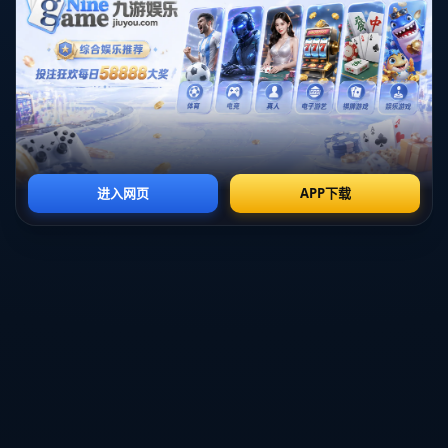
作为一位经验丰富的篮球教练，劉煒选择向楊鳴请教并非偶然。楊鳴
作为遼寧隊的主教练，他在制定策略和激励球员方面有着独到的见解。**
楊鳴善于利用球队的优势，同时针对不同对手制定灵活的战术**。这种前
瞻性的战略眼光正是劉煒所希望学习的。
劉煒希望通过与楊鳴的沟通，能够获取更多关于球队管理和策略制定
的实战经验。尤其是在关键比赛时刻如何进行决策，成为他最为关心的话
题。这种交流不仅促进了两队之间的技术分享，也在一定程度上推动了整
个联赛的竞争水平。