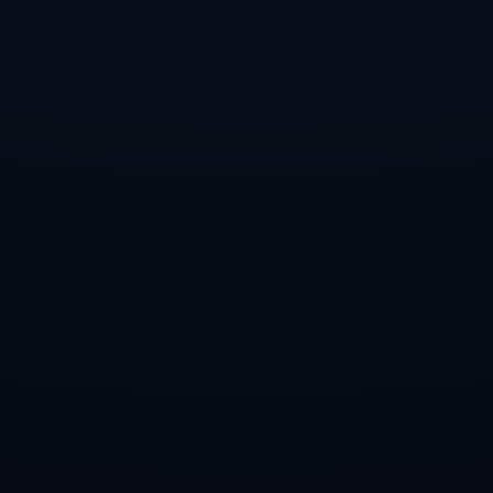
下一篇：烏度卡強調：成功絕不是依靠單打獨鬥 必須團結協作才能贏
{Copyright 2024
BETWAY必威 - 必威体育官方网站
All Rights by
必威体育