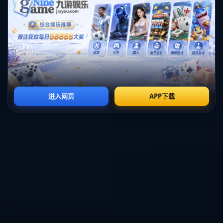
而他的国际比赛经验也为日本队在面对实力较强的对手时，提供了心
态上的稳定剂。在小组赛阶段，板倉滉的存在更是如虎添翼，他的冷静与
全面的技术使得日本队在应对突发状况时显得更加自信。
**案例分析：日本对阵卡塔尔**
在之前的一场对阵卡塔尔的友谊赛中，板倉滉的出色发挥便已经让人
印象深刻。*通过精妙的传球和及时的拦截，他帮助日本队以2:1战胜了卡
塔尔队*。这场比赛不仅彰显了他个人的能力，也让人看到其在应对快速
反击时的战术头脑。
结合同样对抗卡塔尔的亚洲杯比赛，板倉滉的角色无疑更显重要。日
本队期待以他为核心，通过更加细腻的传控和锐利的进攻，来突破对手的
防线。
综上所述，板倉滉被批准参加亚洲杯不仅是他个人职业生涯的新篇
章，更是日本队在本届赛事中迈向成功的重要环节。球迷们对他的表现抱
以厚望，也期待他在本届亚洲杯中创造出更多精彩的瞬间。