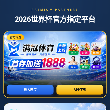
024-5773126
当前位置：
主页
>
新闻中心
板倉滉正式獲準參加亞洲杯！.
时间：2026-07-11T22:58:56+08:00
来源：必威体育
**前言**
板倉滉，这位备受期待的足球明星，如今已经正式获准代表日本队参