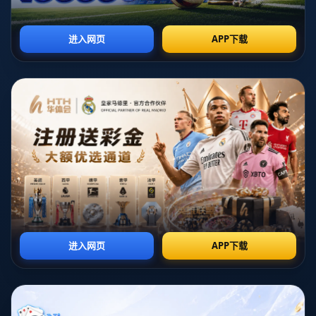
埃弗拉利用个人能力在禁区内晃过对方防守球员后，推射远角成功破门
**，将比分改写为1-0。这一进球不仅为武汉队提振士气，也让比赛的节
奏更倾向于他们所擅长的防守反击体系。
然而，北京国安很快调整战术，加快进攻节奏，与对手展开激烈攻防
战。在第37分钟，**巴坎布接到姜祥佑的精准传球，以一记精彩的头球扳
平比分**。这个进球展示出他作为球队核心射手的敏锐嗅觉和出色的身体
对抗能力。
进入下半场，比赛节奏进一步提升，北京国安扫清了开局的紧张情
绪，开始压制对手。比赛第63分钟，巴坎布再现杀手本色。他在禁区内接
球后，通过犀利的假动作晃开对手防守，以一脚势大力沉的低射完成逆
转。这记**技惊四座的进球**让现场球迷爆发出热烈掌声，而巴坎布也凭
借这一表现力证自己是球队锋线最可靠的大腿。
---
### **数据解析：国安胜在效率，武汉惜败防线**
从赛后数据分析，这场比赛的胜负很大程度上来自**两队在射门转化
率上的差异**。北京国安全场控球率接近55%，但令人印象深刻的是，在