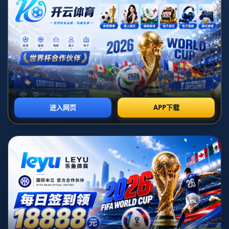
在2023赛季中超联赛第11轮，北京国安迎战武汉队的比赛中，凭借**
巴坎布的梅开二度**，北京国安以2-1逆转取胜，而武汉队虽然依靠埃弗
拉的进球一度领先，但最终未能守住胜局。本场比赛的精彩表现不仅再度
证明了北京国安进攻端的威胁，也让巴坎布成为焦点人物。而武汉队则未
能弥补防线漏洞，遗憾空手而归。
---
### **赛前形势：两队均渴望胜利**
赛前，北京国安和武汉队的形势颇具看点。作为本赛季的传统劲旅，
北京国安虽在积分榜上排名稳定，但球队在此前几轮比赛中表现略显起
伏，急需通过主场胜利来稳固竞争力。而武汉队则更多表现出防守为主的
比赛风格，依靠外援**埃弗拉**牵制对手，但始终缺乏在关键时刻终结比
赛的手段。两支球队面对彼此截然不同的风格，注定让这场比赛火花四
溢。
---
### **比赛进程：局势反转充满戏剧性**
比赛开始不久，客场作战的武汉队率先打破僵局。开场第12分钟，**