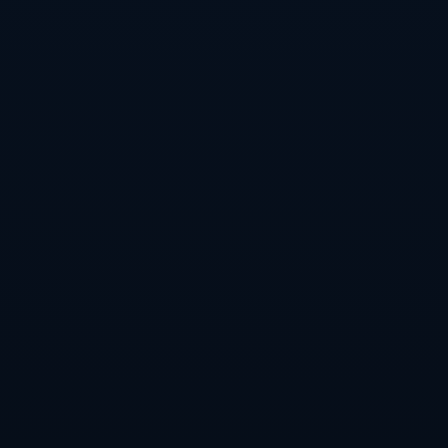
功晉級決賽打下了基礎。
### 故事背後：足協杯爭冠與天津泰達的教訓
這場比賽再次突顯了足協杯賽事的殘酷性。在雙方實力接近的情況
下，比賽的結果往往受到一些細節的決定性影響。天津泰達雖然展現出了
頑強的拼搏精神，但兩次紅牌令球隊的戰術部署遭到致命打擊，這無疑是
一大教訓。
事實上，類似的紅牌事件在職業比賽中並不少見。例如，2022年英超