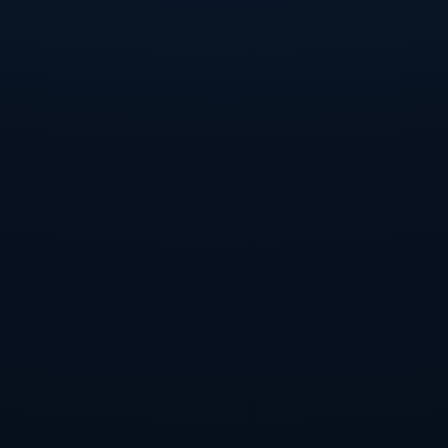
牌，導致天津泰達在人數上變得更加被動。雙紅牌讓泰達被迫以9人應
戰，局勢幾乎無法逆轉。對於這兩次紅牌，不少球迷爭議不斷。有觀點認
為，裁判在關鍵時刻的執法太過嚴格，而也有人認為球員本身應對情緒失
控負責。
無論如何，這兩次紅牌徹底改變了比賽的走向。江蘇蘇寧抓住機會，
憑藉多打少的優勢接連取得進球，最終將比分鎖定在5-3。整場比賽中，
**江蘇隊的冷靜與沉著充分展現了他們在高壓環境下的穩定性**，也為成