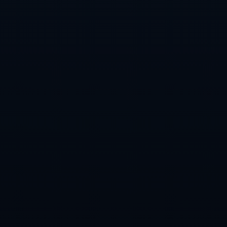
下一篇：2023女足世界杯小組賽阿根廷0-2瑞典 阿根廷墊底出局 瑞典
{Copyright 2024
BETWAY必威 - 必威体育官方网站
All Rights by
必威体育