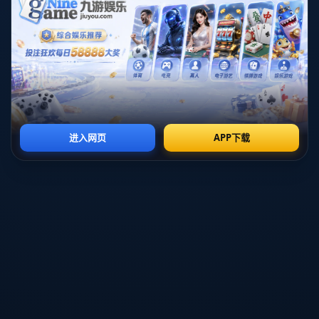
然而，天津泰達的球員並未因此氣餒，他們隨即展開反攻。憑藉一記
精彩的頭球，天津將比分拉回到平局。然而，這場高節奏的比賽並不僅僅
是一次進球大戰，**場上的情緒與競爭同樣達到了白熱化**，為後續的紅
牌事件埋下了伏筆。
### 錢宇渺與張誠紅牌：焦點事件剖析
比賽的轉折點來自錢宇渺在禁區內的一次不理智動作。他與對手的身
體對抗過於激烈，最終被主裁判直接紅牌罰下。這次判罰不僅讓天津泰達
陷入11人對10人的劣勢，還使球隊士氣出現波動。**作為球隊的中場核
心，錢宇渺的離場對泰達的進攻組織帶來了巨大影響**。
但事情並未止步於此。下半場，張誠因一次粗暴的鏟球動作也吃到紅