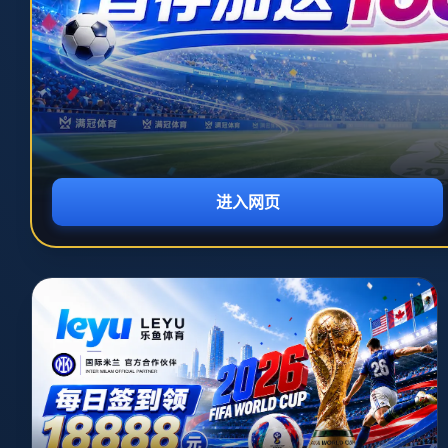
当前位置：
主页
>
新闻中心