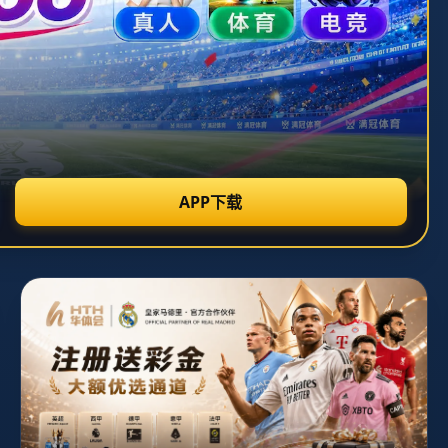
21-22賽季英超聯賽第9輪比賽集錦.
时间：2026-07-11T22:58:56+08:00
来源：必威体育