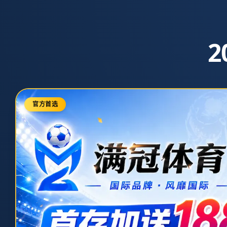
024-5773126
网站首页
关于我们
产品中心