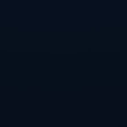
津乐道的谈资。作为升班马，布伦特福德凭借顽强的斗志和灵活的战术安