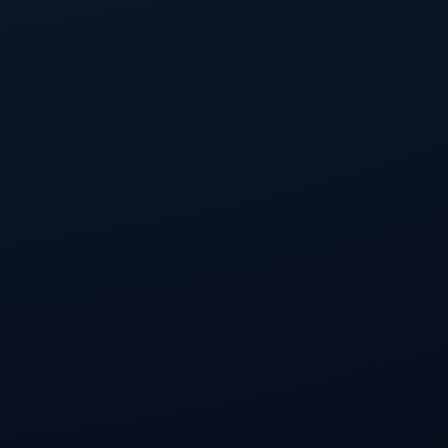
前锋的紧密配合，切尔西在下半场成功逆转比赛，最终取得胜利。这