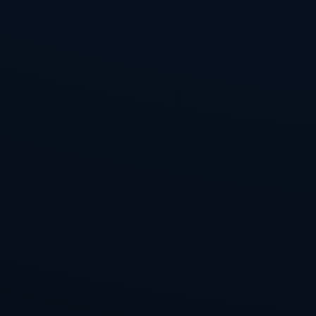
### 黑马崛起：布伦特福德的闪耀表现
值得一提的是，布伦特福德在第9轮的表现成为了很多球迷津
们赢得了宝贵的一分，也展示出他们不容小觑的潜力。