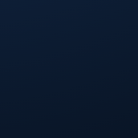
利物浦在比赛中凭借稳固的防守和犀利的进攻，最终以大比分战胜曼