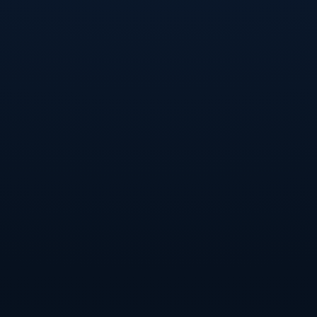
看到一个日渐成熟的团队。
强的对手，他们在开场落后的情况下，展现出卓越的反击能力。通过中场和
术调整中的智慧。