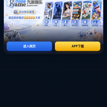
**从心理学角度看克洛普的潜在选择**
心理学研究表明，长期高压工作对人的精神健康产生显著影响。作为
一名深受球迷爱戴的教练，**克洛普**在每个赛季都面临着巨大的压力。
了解自己的承受能力，选择恰当时机休息或改变，是一个教练的**职业智
慧与人生策略**。基恩的话再次显示出，即便在如此巨大的成功面前，个
人健康和幸福仍是不可忽视的一部分。
**总结**
在足球圈，教练的选择往往不仅仅关乎战术、成绩，更关乎个人的生