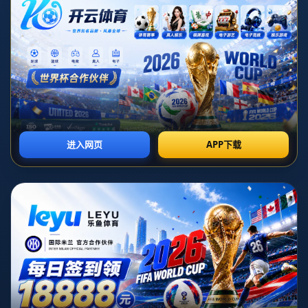
在當前的足球轉會市場中，每一個天才球員的動向都吸引著全球球迷
的目光，而塔（Towers）無疑成為了這個夏天的焦點之一。*紐藥廠高層
直言不諱地表示*：「塔是球隊重要球員，若無法轉會拜仁，我們希望他
留隊續約。」這番話既是情感的流露，更是商業考量的深思。