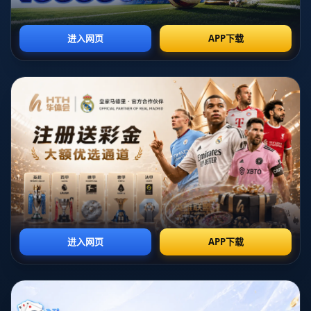
塔在紐藥廠的表現可謂是**卓越非凡**，作為球隊的一員，他不僅在
場上發揮著中流砥柱的作用，也在更衣室中起到了良好的帶頭作用。這也
讓紐藥廠對於他的未來充滿期待。球隊高層明白，在如今競爭激烈的足
壇，擁有一名如塔般全面且穩定的球員對於爭奪聯賽和杯賽榮譽至關重
要。
面對拜仁慕尼黑的邀約，**塔的去向成為各方焦點**。拜仁作為德甲
最為成功的俱樂部之一，吸引著全球頂尖球員的目光。紐藥廠明白，若塔
選擇加入拜仁，不僅會失去一位**中場核心**，還可能削弱球隊在德國國
內賽場的競爭力。然而，對於球員而言，一次加盟重量級俱樂部的機會無
疑是職業生涯中難得的里程碑。