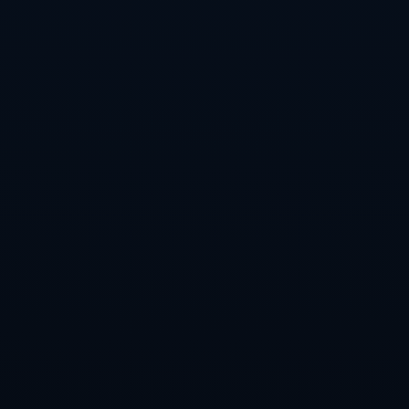
隨著轉會窗的即將關閉，紐藥廠和塔的未來不確定性依舊，但可以篤
定的是，球迷們將密切關注這名中場球星的每一個動作以及俱樂部高層做
出的每一個決策。各方都在期待著這位天才球員最終的選擇，並希冀這場
足球盛事能夠迎來一個圓滿的結局。
上一篇：羅馬總監：俱樂部招募穆帥只用了14日，這讓每個人都感到驚
下一篇：波爾森並不反對加盟多特蒙德 為籌備歐洲杯也有可能在冬季
{Copyright 2024
BETWAY必威 - 必威体育官方网站
All Rights by
必威体育