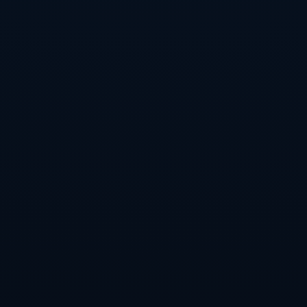
2019年女足世界杯上，美國前鋒艾莉絲·摩根以6粒進球與隊友梅根·
拉皮諾（Megan Rapinoe）並列榜首，但因助攻數稍遜無緣金靴。然而，
美國女足憑藉她們的穩定發揮成功奪冠。在決賽中，摩根身披十號的形象
深入人心，她的表現被認為是當代女足高水準的最佳代表。
### **當今金靴獎的發展*
近年來，女足運動發展迅速，各國球員不斷打破金靴得主的地域壟
斷，競爭更加激烈。曾經以歐美為主的金靴得主現逐漸迎來東亞等地選手
的崛起，這體現了**女足比賽的全球化發展**。同時，技術分析的深化、