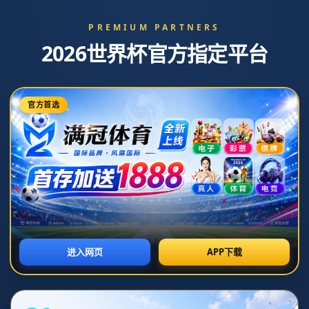
024-5773126
当前位置：
主页
>
新闻中心
歷屆女足世界杯金靴獎.
时间：2026-07-11T22:58:56+08:00
来源：必威体育
**歷屆女足世界杯金靴獎：見證巔峰射手的榮耀時刻**
女足世界杯作為全球最高水平的女子足球賽事，不僅吸引了無數球迷