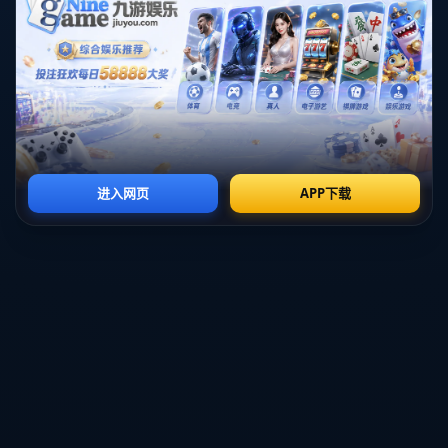
提到金靴獎，就不得不提到巴西的瑪塔。瑪塔被譽為“女足球王”，
2007年世界杯，她以7粒進球奪得金靴和金球雙獎。瑪塔的技術令人驚
嘆，她在比賽中展現的**快速突破、冷靜射門以及極具創意的腳法**，至
今仍是無數年輕球員學習的榜樣。她帶領巴西隊一路殺入決賽，雖然最終
屈居亞軍，但她的個人表現征服了全世界。
**切莉·達莉（Michelle Akers）：世界杯首屆金靴得主**
切莉·達莉作為美國女足傳奇人物，是1991年首屆女足世界杯最大功
臣。她在該屆賽事中攻入10球，包括**決賽中對陣挪威的關鍵梅開二度
**，幫助美國第一次捧起世界杯冠軍。同時，她也成為了世界杯史上單屆
進球數最多的金靴得主，這一紀錄至今仍未被打破。
**鳳凰涅槃的艾莉絲·摩根（Alex Morgan）與2019年的榮耀旅程**