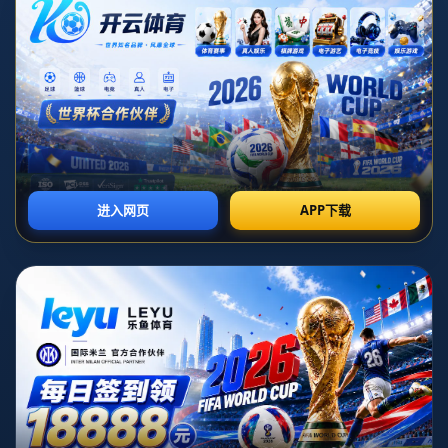
板8.3助攻2.3抢断**
在本赛季的CBA联赛中，**徐杰**作为广东宏远男篮的后场核心，再
次以出色的表现扬名全场。他不仅成功拿下本周的周最佳球员称号，还用
场均44分钟的超长出场时间和全面数据震撼了球迷。这样的成绩不仅仅是
对他个人努力的回报，同时也反映了徐杰在广东队以及整个CBA联赛中不
可忽视的领导作用。
### **徐杰的全面性表现：从数据看价值**