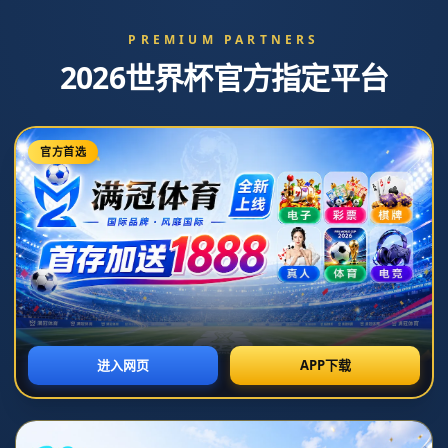
024-5773126
当前位置：
主页
>
新闻中心
CBA周最佳球員徐傑榮獲稱號 場均出戰44分鐘貢獻
27.3分4.7籃板8.3助攻2.3搶斷.
时间：2026-07-11T22:58:56+08:00
来源：必威体育
**CBA周最佳球员徐杰荣获称号，场均出战44分钟贡献27.3分4.7篮