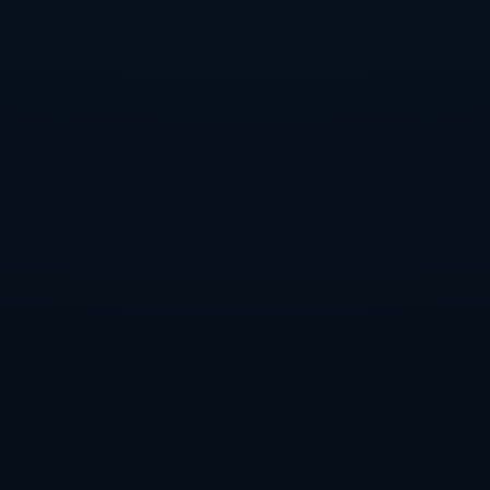
### **案例分析：临场应变与长远发展如何取舍**
回顾类似案例，教练的决策往往背负相当大的压力。以2021赛季的一
场上海海港队比赛为例，当时主帅佩雷拉也因选择起用年轻替补球员而受
到了质疑。尽管他们未能如愿获胜，但这些年轻人最终在后续赛季中展现
出了超越预期的成长。**在争冠压力下，教练如何找到短期成绩和球员成
长之间的平衡，始终是一门“艺术”。**