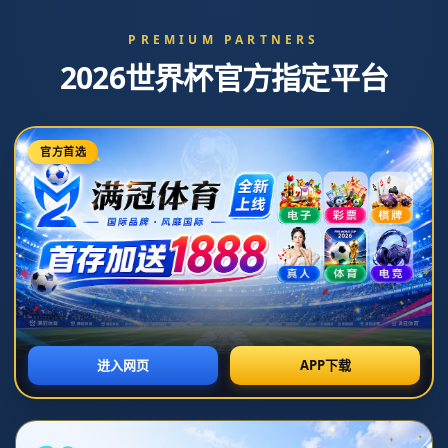
024-5773126
当前位置：
主页
>
新闻中心
崔康熙妙語回應裁判吹罰 換人討論引熱議 透露克
雷桑傷情.
时间：2026-07-11T22:58:56+08:00
来源：必威体育
**崔康熙妙语回应裁判吹罚，引发换人热议，克雷桑伤情成关注焦点