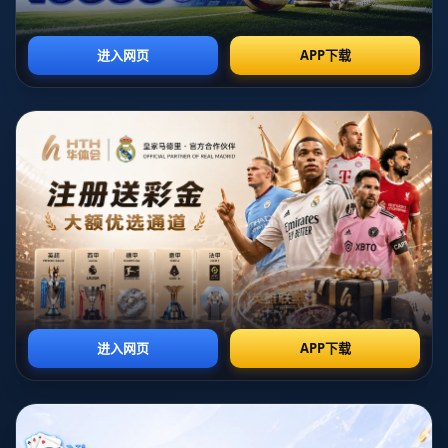
性的赛场上，如何平衡心态、以不变应万变，正是崔康熙能够长久执教的
重要原因之一。
---
### **换人策略引发热议，胜负手还是失策？**
比赛中崔康熙的换人决策也成为赛后讨论的焦点。在下半场的关键时
刻，他派上一位年轻小将替补上场。然而，替补球员在攻防两端表现略显
稚嫩，多次让对手成功打穿防线，使球队陷入巨大压力。对此，有球迷质
疑为什么不选择更为经验丰富的老将上场，以巩固局势。
崔康熙对此的解释也很有代表性，他直言：“改变局势有很多种方
法，我更希望球员**以赛代练**，积累信心。即使有短时间的困难，长远
看是一笔不可多得的财富。”从这番话可以看出，崔康熙更关注球队未来
的发展，同时强调了年轻球员的重要性。然而，这样的选择在**胜负压力
巨大的中超联赛中**，是否能够长期被球迷接受，依然是一个值得探讨的
问题。
---
### **克雷桑伤情成为最大悬念，泰山队难掩隐忧**