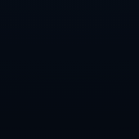
上一篇：廣州隊告別霸主時代 不再被視為爭冠大熱門.
下一篇：久爾傑維奇：中國和歐洲對年輕球員定義不同.
{Copyright 2024
BETWAY必威 - 必威体育官方网站
All Rights by
必威体育