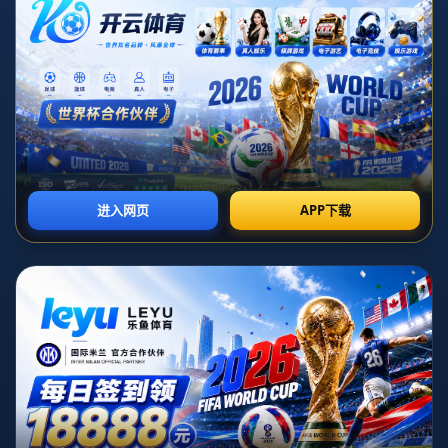
罚下**
中超联赛一直是中国足球迷们的关注焦点。在激烈的竞争中，每一场
比赛都充满了戏剧性与悬念。其中，**河北队对阵上海海港**的这场比
赛，无疑是本轮的亮点之一。比赛中，河北队1-0获胜，这不仅是对实力
的证明，更是一场**意志与智慧的较量**。
**比赛亮点：尹鸿博与於海的关键时刻**
核心关键词"尹鸿博"在本场比赛中成为了河北队的英雄。他在关键时
刻的进球，不仅为球队带来了胜利，也为自己赢得了掌声。作为河北队阵
中的核心球员，尹鸿博的表现一直以来都备受关注。他的速度、灵活性和
精准的射门能力，使得他在锋线上的威力倍增。在这场比赛的第35分钟，
尹鸿博接到队友的助攻，以一记精准的射门将球送入对方球门。这一精彩
瞬间，成为了全场比赛的**转折点**。
相对的，"於海"则在本场比赛中因行为不当而被罚下场。作为上海海
港队的关键防守队员，於海的染红对球队造成了极大的影响。在比赛的第
60分钟，於海因一次危险的铲球动作被主裁判直接出示红牌。这一判罚使
得上海海港在接下来的比赛中陷入被动，不得不调整战术，以减少人数劣