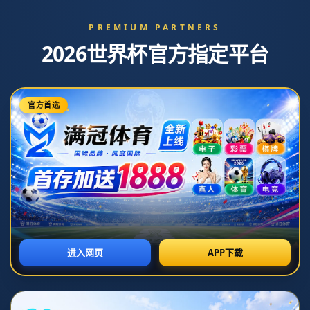
024-5773126
当前位置：
主页
>
新闻中心
中超第14輪河北隊1-0上海海港 尹鴻博破門於海染
紅被罰下.
时间：2026-07-11T22:58:56+08:00
来源：必威体育
**中超第14轮：河北队1-0战胜上海海港，尹鸿博破门，於海染红被