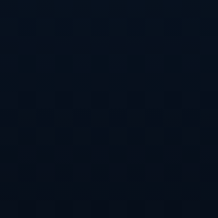
过往中超比赛中，由于**红牌**导致的人员劣势问题并不鲜见。红牌
不仅改变着场上的形势，更为之带额外的心理压力。例如，2019年的一场
中超比赛中，广州队在上半场便失去一名关键球员，结果以0-3的比分败
给北京国安。这反映出在人数上处于劣势时，如何有效防守与反击，成为
球队面临的巨大挑战。