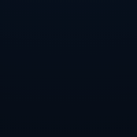
续表现出色。虽然困难重重，但历史告诉我们，足球世界中一切皆有可
能。
上一篇：巴塞羅那贊柏林聯合：謙卑與團結 一路歐冠崛起的精神.
下一篇：皮爾斯評選25歲以下球員 愛德華茲位居第一 文班未入全明星