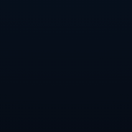
西亞青訓學院便是足球世界中的一座“寶藏”，曾培養出梅西、伊涅斯塔、
小罗等世界級球星。**國際米蘭**此次簽約斯塔比萊和斯坦科維奇，正是
借鑒了這些成功經驗，力求在未來也能涌現出一兩位球壇超級巨星。這種
策略不僅僅是一種市場行銷行為，它更是一種對未來發展的投資和承諾。
### **结语**
综上所述，國際米蘭簽下斯塔比萊與斯坦科維奇，不僅是对这两位球
员的认可，也代表着球队对于年轻力度的重视和長期發展的重視。在竞争
激烈的足球世界，拥有一批优秀的年轻球员无疑将为球队的辉煌注入源源
不断的动力。
上一篇：藥廠高層表示塔是球隊重要球員 若無法轉會拜仁我們希望他
下一篇：中超第13輪大連人2-4上海申花 莫雷諾巴索戈兩次連線取得進
{Copyright 2024
BETWAY必威 - 必威体育官方网站
All Rights by
必威体育