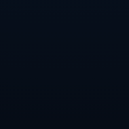
傳，為球隊吸引更多關注。正是這種強大的凝聚力，讓“長信898”成為了
整個賽區的熱點話題之一。
總結“長信898”在2024年中國籃球公開賽海口賽區奪冠的過程，我們
不難發現，這背後並非簡單的運氣使然，而是**團隊戰略、球員能力、心
理素質及球迷支持**的綜合作用。這支少有歷史包袱的新生力量成功打破
常規，將屬於自己的一頁寫入了籃球賽史。
上一篇：英格蘭足協：勒溫因傷退出國家隊集訓 無球員遞補.
下一篇：北控輕松勝江蘇 球星們在舞臺上翻雲覆雨.
{Copyright 2024
BETWAY必威 - 必威体育官方网站
All Rights by
必威体育