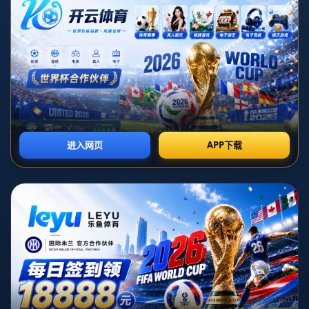
矚目的焦點，賽事期間熱浪翻騰，燃起了無數人對籃球的熱情。其中，最
大的亮點莫過於“長信898”隊的崛起，他們在賽區內一路過關斬將，成功
奪冠，成為備受矚目的冠軍之師。這支新銳球隊以頑強的鬥志、出色的戰
術和團隊精神展現了他們不可忽視的力量，深刻改寫了今年比賽的格局。
### **“長信898”的成功秘訣——破局者的模式與力量**
“長信898”並非傳統的籃球豪門，但他們卻以一次次驚艷的勝利贏得
了球迷的心。這支隊伍自建隊以來便秉承“實力至上、團隊為先”的理念，
並充分發揮了這一原則在比賽中的具體價值。
#### **1. 卓越的戰術布置：個人天才與團隊配合的完美結合**
在海口賽區，“長信898”表現出的**戰術多樣性和靈活性**堪稱教科
書級別。教練團隊根據不同對手的特點，靈活調整策略，從穩健防守到快
速轉換，他們展現了高度適應能力。此外，“長信898”在球員配置上充分
融合**老將的經驗傳承**與**新人天賦的釋放**，釋放出巨大潛力。
以小前鋒張宇為例，他在三分線外的投射準確率一度高達48%，成為
比賽的致勝點之一。而控衛程昊在決賽中送出的12次助攻，也體現了個人
體能與團隊縝密配合的結晶。這種平衡打法讓“長信898”在攻守兩端均具