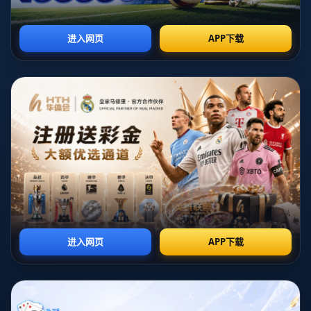
坚战中的一大利器。他的加入，让国际米兰在失去了卢卡库的情况下继续
保持了锋线强大的威慑力。
### **尤文图斯临危救场：迪巴拉的点射追平**
然而，国际米兰并未能长时间保持对比赛的绝对控制。尤文图斯在下
半场逐渐调整战术，用中场压迫与快速反击寻找机会。全场比赛的最戏剧
性时刻出现在第89分钟。替补登场的**迪巴拉**在禁区内利用自己的灵巧
脚法制造了犯规，并亲自操刀主罚点球命中。这一球不但将尤文从败局边
缘拉回，更让梅阿查的球迷在最后时刻为之屏息。
作为尤文图斯的核心之一，迪巴拉本赛季因为伤病等问题出场时间较
为有限，但他在关键战中的表现却令人信服。尤其是这一战，他替补登场
后迅速适应比赛节奏，为尤文拿下宝贵的一分。这不仅让球迷欣慰，也再
次证明了迪巴拉在球队中的不可或缺性。