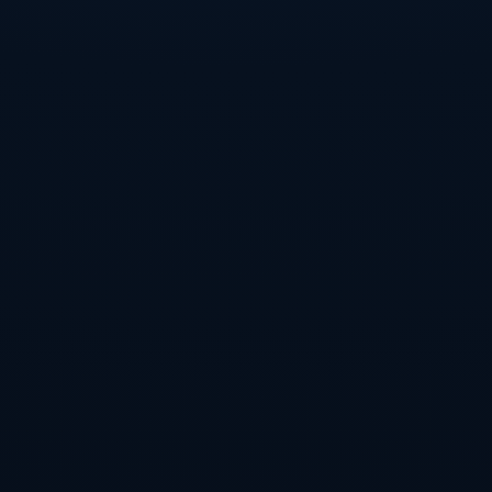
尽管这场比赛最终以平局告终，但它的重要性却不容忽视。**国际米
兰目前仍然紧咬榜首球队，那不勒斯和AC米兰**，而尤文图斯则需要更
多积分才能重返欧冠区。这场1-1的平局，可以说是双方妥协的结果，但
也说明在未来的对抗中，两队对于每一个积分的角逐都会充满激烈。