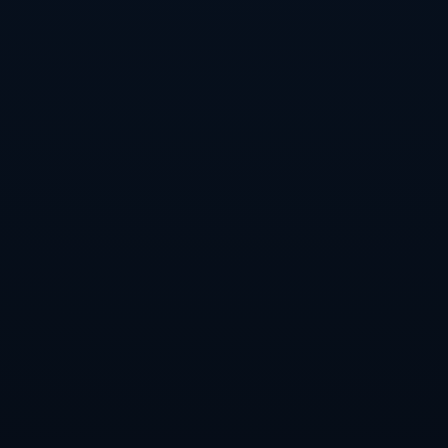
对于扬科维奇这种前瞻性的考察策略，黄健翔给予了“前两轮80分”的
颇高评价。这评价不仅反映了扬科维奇对年轻球员责任的落实，也体现了
他在比赛策略上的沉着和冷静。黄健翔认为，在亚洲杯这样的大赛考验
中，敢于尝试启用新星的勇气，足以看出扬科维奇对中国足球未来发展的
深谋远虑。
这种大胆而充满冒险精神的策略虽然不一定立马赢得辉煌的成绩，但
其长期投资的回报却可能是**深远**的。亚洲杯的比赛虽然考验重重，但
对于年轻球员的意义却是极其重要的一次成长契机。
**总结与启示**
扬科维奇借亚洲杯的舞台，坚定推行年轻化战略，不仅仅是对球员培
养方式的革新，更是在向整个中国足球传递一种发展思维：唯有在实战中
不断磨练，才能从根本上培养出创造力与执行力并重的优秀球员。足球的
未来，不在于一场比赛的胜负，而在于不断探索与创新的精神。正如黄健
翔所言，这正是扬科维奇在人们心中得分的真正理由。
上一篇：付政浩透露王嵐嵚年薪550萬 融入球隊時間有限.