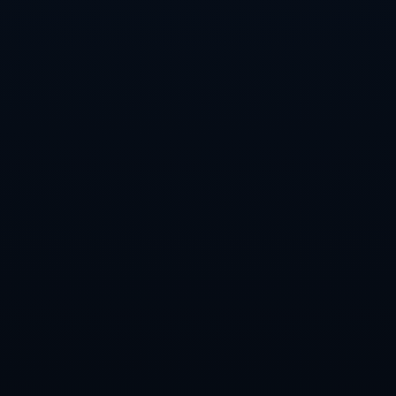
下一篇：AI評選全球最大10家俱樂部：利物浦第五，槍手未入選！.
{Copyright 2024
BETWAY必威 - 必威体育官方网站
All Rights by
必威体育