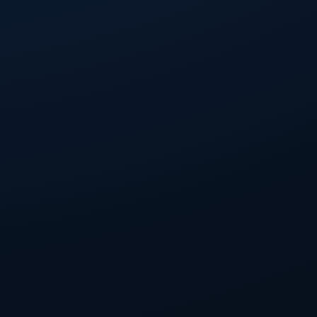
最终以4-1的比分大胜对手。这场比赛结果不仅巩固了曼城在联