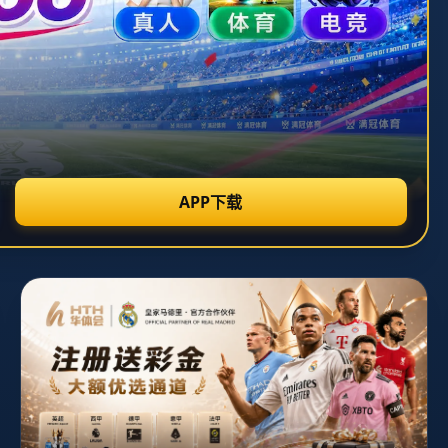
南安普頓1-4曼城 哈蘭德雙響 德布勞內送百助！曼城
时间：2026-07-11T22:58:56+08:00
来源：必威体育