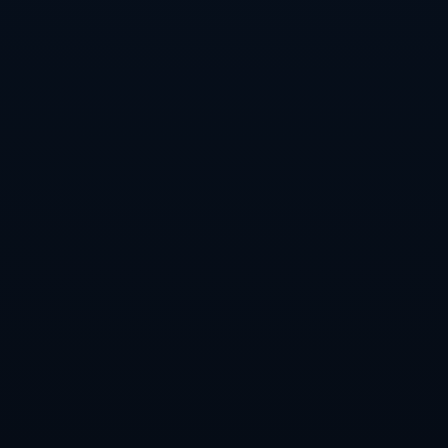
改进之处。他们需要更多的战术调整和士气提升，以避免在保级战中陷入
普顿与曼城的对抗不仅提供了精彩的比赛观赏体验，还通过哈兰德的进球
彩对决。