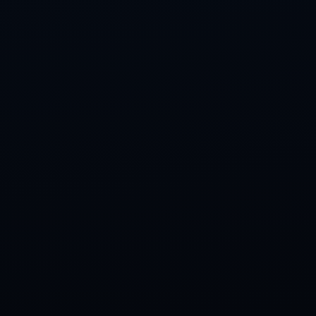
雷仍然對麥克托米奈充滿希望，相信他不會選擇富勒姆.