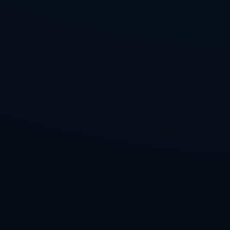
通过这场比赛，我们也看到了南安普顿在防守端的薄弱和急需
阵容深度和技术能力，还有坚持不懈追求胜利的顽强精神。
总结起来，这是一场充满激烈竞争和里程碑意义的比赛。南安
赛将作为英超本赛季的重要节点被铭记于心，引领着未来的更多精