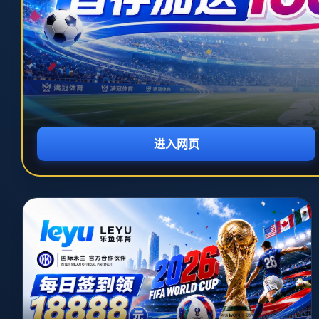
当前位置：
主页
>
新闻中心
英超第30輪