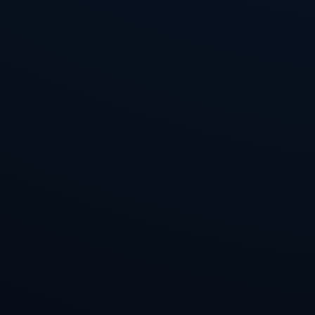
回顾2020年欧洲杯，意大利队的夺冠让他们的球衣设计受
案例，荷兰队从中汲取设计灵感，不仅仅关注外观，更看重其所表
**结语**
总而言之，荷兰国家队此次新球衣的亮相不仅仅是一种视觉上
赛上的精彩表现，为我们带来更多的惊喜与感动。