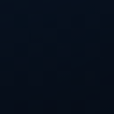
的新球衣也尝试在设计中融入这些无形的力量。通过分析过往成功的
一届欧锦赛中具有了更加鲜明的个性。
会随着这场球衣的革新而升温，让我们期待荷兰队在2024年欧锦