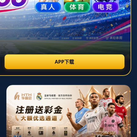
歐洲杯新貌，荷蘭球衣亮相！.
时间：2026-07-11T22:58:56+08:00
来源：必威体育