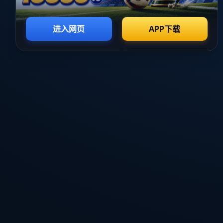
**欧洲杯新貌，荷兰球衣亮相！**
在全球球迷的热切期待中，2024年欧洲足球锦标赛即将拉
上达到了前所未有的高度。
**新球衣的创新设计与理念**
荷兰队新球衣的亮相成为媒体和球迷的热门话题，这不仅因为
颜色，同时融入了一些现代化元素，比如流畅的线条和动态几何图
**功能性材质提升选手表现**
新球衣最大的亮点在于其使用了高科技纤维材质，使得球衣的
持干爽，以最佳状态迎战对手。更轻薄的设计也减少了球员身上
**环保意识的构建**
在全球对环保的关注下，荷兰新球衣的制作也秉持可持续发展
样的设计不仅是对地球的承诺，也是为体育界树立了一个可持续发
**荷兰足球文化的传承**
荷兰国家队从来不只是一个球队，它的每一次亮相都是荷兰悠
绩。这些细节无疑激励着球员们在赛场上拼尽全力，再创辉煌。正
**案例分析：2020年欧洲杯的启示**