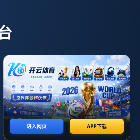
返回首页
|
加入收藏