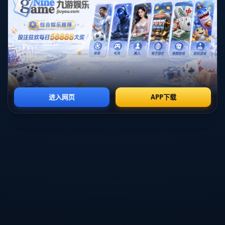
### **西蒙尼·因扎吉：數據和成績的最佳證明**
自接任國際米蘭教鞭以來，小因扎吉成功展示了自己戰術上的靈活性
和管理團隊的能力。**在過去的兩個賽季中，他帶領國米奪得意大利超級
盃和意大利盃的冠軍，同時也成功地讓球隊穩居意甲前列，更在歐冠賽場
上展現了非凡的競爭力**。
馬洛塔一向以精準的眼光識人出名，他對小因扎吉的評價絕非泛泛而
談。從過往的比賽中可以看出，這位年輕教練善於調整球隊的進攻效率與
防守強度，特別是在關鍵比賽中臨場應變的能力尤為突出。例如，上賽季
國際米蘭在歐冠淘汰賽中面對強敵時，因扎吉的布陣讓球隊防守穩固，進
攻端又能一擊致命，成功地邁向決賽。這充分證明，他已從拉齊奧時期的
“潛力股”晉升為名副其實的“**超級教練**”。
---
### **孔蒂的回歸聲浪：合適的球隊正等待機會**
除了對小因扎吉的盛讚外，馬洛塔也談到了另一位被視為戰術天才的
教練——**安東尼奧·孔蒂**。作為曾經帶領國際米蘭重奪意甲冠軍的功