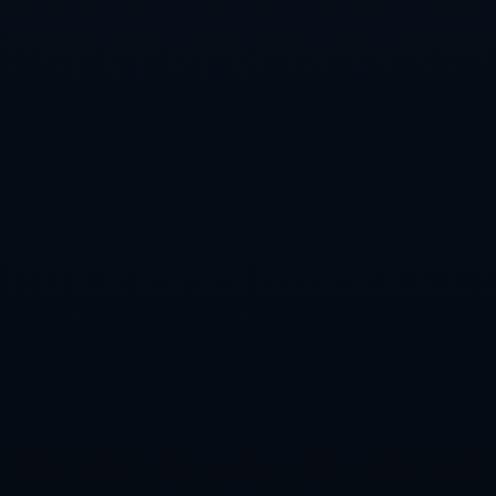
馬洛塔的發言讓球迷聯想到更多可能性。在出色的教練帶領下，意甲
的競爭格局日益激烈，未來或許將會迎來更多高光時刻。球迷們無疑期
待，無論是因扎吉還是孔蒂，這些名帥都能在賽場上書寫新的傳奇，為意
甲聯賽增添更多輝煌！
上一篇：歐聯杯1／4決賽首回合格拉納達0-2曼聯 拉什福德首開紀錄B
下一篇：德國杯：多特0-2斯圖加特無緣16強！吉拉西網羅賽季13場18
{Copyright 2024
BETWAY必威 - 必威体育官方网站
All Rights by
必威体育