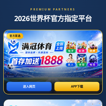
024-5773126
当前位置：
主页
>
新闻中心
馬洛塔：小因紮吉是超級教練！期待孔蒂重返意
甲、他適合多支球隊！.
时间：2026-07-11T22:58:56+08:00
来源：必威体育
**馬洛塔：小因紮吉是超級教練！期待孔蒂重返意甲、他適合多支球